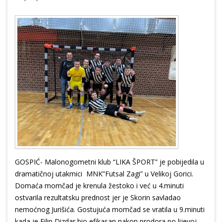
GOSPIĆ- Malonogometni klub “LIKA ŠPORT” je pobijedila u
dramatičnoj utakmici MNK”Futsal Zagi” u Velikoj Gorici.
Domaća momčad je krenula žestoko i već u 4.minuti
ostvarila rezultatsku prednost jer je Skorin savladao
nemoćnog Jurišića. Gostujuća momčad se vratila u 9.minuti
kada je Filip Dizdar bio efikasan nakon prodora po lijevoj