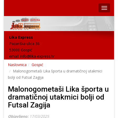
Lika Express
Pazariška ulica 36
53000 Gospić
email:
info@lika-express.hr
Naslovnica
Gospić
Malonogometaši Lika športa u dramatičnoj utakmici
bolji od Futsal Zagija
Malonogometaši Lika športa u
dramatičnoj utakmici bolji od
Futsal Zagija
Objavljeno:
17/03/2025