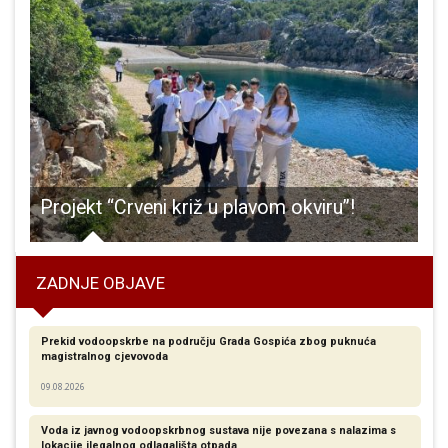
išao OPG obitelji Božić na Velebitu
Projekt “Crveni križ u plavom okviru”!
ZADNJE OBJAVE
Prekid vodoopskrbe na području Grada Gospića zbog puknuća
magistralnog cjevovoda
09.08.2026
Voda iz javnog vodoopskrbnog sustava nije povezana s nalazima s
lokacije ilegalnog odlagališta otpada