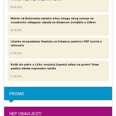
09.08.2026
Miletić od Božinovića zatražio hitnu istragu zbog sumnje na
nezakonito odlaganje otpada na državnom zemljištu u Udbini
08.08.2026
Ličanke viceprvakinje Hrvatske na Državnoj završnici HEP turnira u
rukometu
07.08.2026
Koliki dio plaće u Ličko-senjskoj županiji odlazi na gorivo? Nova
analiza otkriva regionalne razlike​
07.08.2026
PROMO
HEP OBAVIJESTI