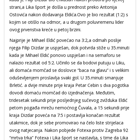
strani,a Lika šport je došla u prednost preko Antonija
Ostovića nakon dodavanja Eldića.Ovo je bio rezultat (1:2) s
kojim se otišlo na odmor, a u drugom poluvremenu lider
ovog prvenstva kreće u petoj brzini.
Najprije je Mihael Eldić povećao na 3:2,a odmah poslije
njega Filip Dizdar je uspješan, dok potvrda stiže u 35.minuti
kada je Mihael Eldić ponovo uspješan i na semaforu se
nalazio rezultat od 5:2. Učinilo se da bodovi putuju u Liku,
ali domaća momčad se doslovce “baca na glavu” i s velikim
oduševljenjem proslavlja svaki gol. U 35.minuti smanjuje
Brletić. a dvije minute prije kraja Petar Cebin s dva pogotka
dovodi domaću momčad do izjednačenja. Međutim,
tridesetak sekundi prije posljednjeg sučevog zvižduka Eldić
petom pogađa mrežu nemoćnog Čuvala, a 15 sekundi prije
kraja Dizdar poveća na 7:5 i postavlja konačan rezultat
utakmice, dok je sebe promovirao na čelo liste strijelaca
ovog natjecanja. Nakon pobjede Fotexa protiv Zagreba 92
“mrtva trka” Fotexa i Lika šport se nastavlja, s time da Lika