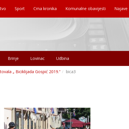
tvo
Sport
Crna kronika
Komunalne obavijesti
Najave
Brinje
Lovinac
Udbina
vala „ Biciklijada Gospić 2019.“
bica3