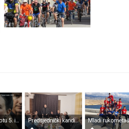
U petak i subotu 5. i 6.rujna od 20 sati u kinu Korzo gledajte horor “Prikazivanja 4: posljednji obredi”
Predsjednički kandidat Tomislav Jonjić posjetio ličke pravaše i poručio: „Nacionalna sigurnost i nacionalni opstanak su prioritet“