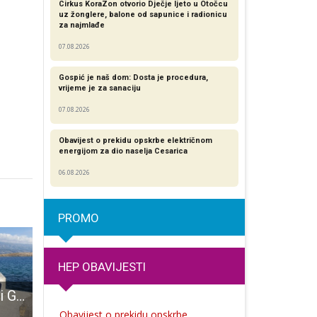
Cirkus KoraZon otvorio Dječje ljeto u Otočcu
uz žonglere, balone od sapunice i radionicu
za najmlađe
07.08.2026
Gospić je naš dom: Dosta je procedura,
vrijeme je za sanaciju
07.08.2026
Obavijest o prekidu opskrbe električnom
energijom za dio naselja Cesarica
06.08.2026
PROMO
HEP OBAVIJESTI
Mladi rukometaši Gospića “poharali” Istru!
ČESTITAMO: Predsjednik Ličke pukovnije Gospić dr.sc. Joso Vrkljan imenovan vitezom
U subotu 28.srpnja peto izdanje kvartovskog druženja 
Obavijest o prekidu opskrbe