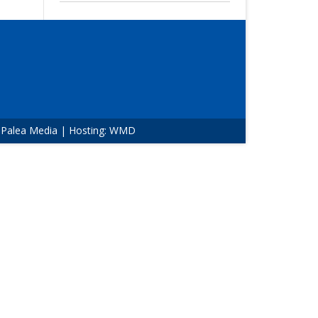
:
Palea Media
| Hosting:
WMD