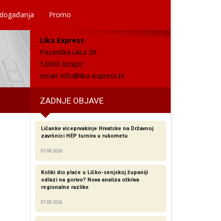
 događanja
Promo
Lika Express
Pazariška ulica 36
53000 Gospić
email:
info@lika-express.hr
ZADNJE OBJAVE
Ličanke viceprvakinje Hrvatske na Državnoj
završnici HEP turnira u rukometu
07.08.2026
Koliki dio plaće u Ličko-senjskoj županiji
odlazi na gorivo? Nova analiza otkriva
regionalne razlike​
07.08.2026