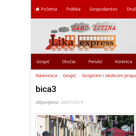
Početna
Politika
Gospodarstvo
Druš
Gospić
Otočac
Perušić
Korenica
Naslovnica
Gospić
Gospićem i okolicom proputo
bica3
Objavljeno:
20/07/2019