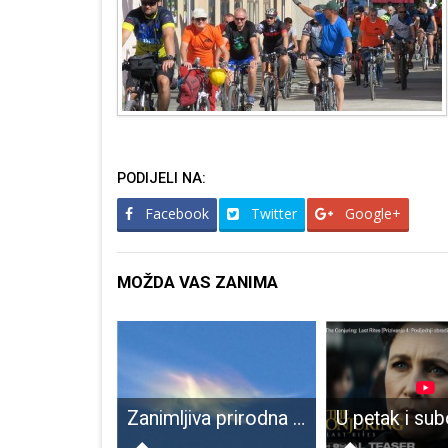
PODIJELI NA:
Facebook
Twitter
Google+
MOŽDA VAS ZANIMA
Nogometaši Gospića 91 pobijedili Lokomotivu
Zanimljiva prirodna pojava u oblaku iznad Gospića