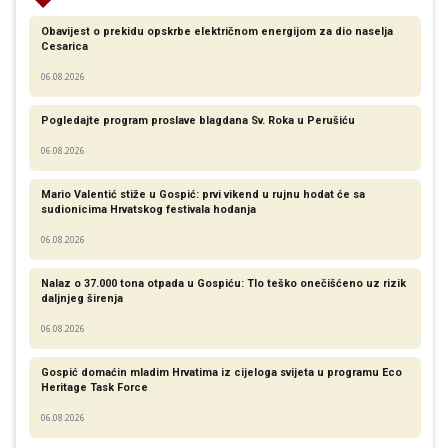
Obavijest o prekidu opskrbe električnom energijom za dio naselja
Cesarica
06.08.2026
Pogledajte program proslave blagdana Sv. Roka u Perušiću
06.08.2026
Mario Valentić stiže u Gospić: prvi vikend u rujnu hodat će sa
sudionicima Hrvatskog festivala hodanja
06.08.2026
Nalaz o 37.000 tona otpada u Gospiću: Tlo teško onečišćeno uz rizik
daljnjeg širenja
06.08.2026
Gospić domaćin mladim Hrvatima iz cijeloga svijeta u programu Eco
Heritage Task Force
06.08.2026