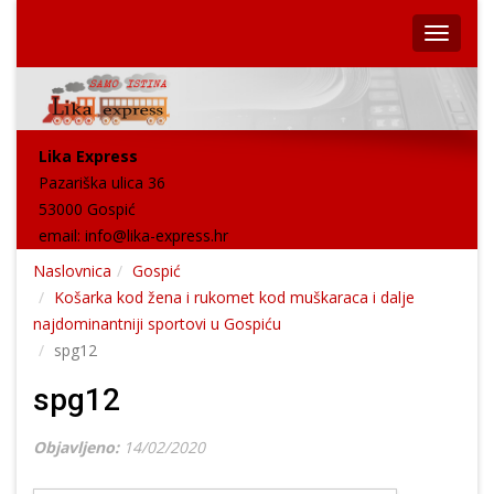
Lika Express
Pazariška ulica 36
53000 Gospić
email:
info@lika-express.hr
Naslovnica
Gospić
Košarka kod žena i rukomet kod muškaraca i dalje
najdominantniji sportovi u Gospiću
spg12
spg12
Objavljeno:
14/02/2020