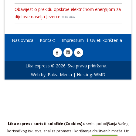
Obavijest o prekidu opskrbe električnom energijom za
dijelove naselja Jezerce
28.07.2026
Naslovnica
Kontakt
Impressum
Uvjeti korištenja
Lika express © 2026. Sva prava pridržana.
Web by:
Palea Media
| Hosting:
WMD
Lika express koristi kolačiće (Cookies)
u svrhu poboljšanja Vašeg
korisničkog iskustva, analize prometa i korištenja društvenih mreža. Uz