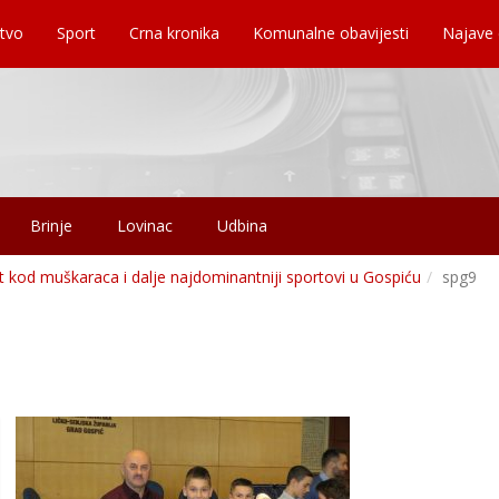
tvo
Sport
Crna kronika
Komunalne obavijesti
Najave
Brinje
Lovinac
Udbina
 kod muškaraca i dalje najdominantniji sportovi u Gospiću
spg9