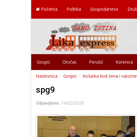
Početna
Politika
Gospodarstvo
Druš
Gospić
Otočac
Perušić
Korenica
Naslovnica
Gospić
Košarka kod žena i rukomet
spg9
Objavljeno:
14/02/2020