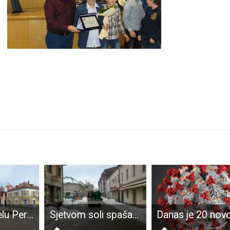
VAŽNO: u dijelu Perušića u tijeku su katastarske izmjere
Sjetvom soli spašavaju sugrađane