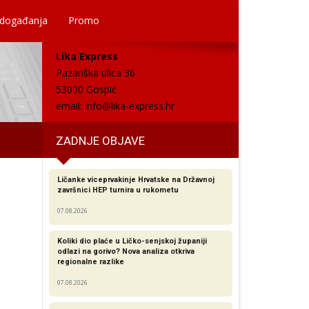
 događanja
Promo
Lika Express
Pazariška ulica 36
53000 Gospić
email:
info@lika-express.hr
ZADNJE OBJAVE
Ličanke viceprvakinje Hrvatske na Državnoj
završnici HEP turnira u rukometu
07.08.2026
Koliki dio plaće u Ličko-senjskoj županiji
odlazi na gorivo? Nova analiza otkriva
regionalne razlike​
07.08.2026