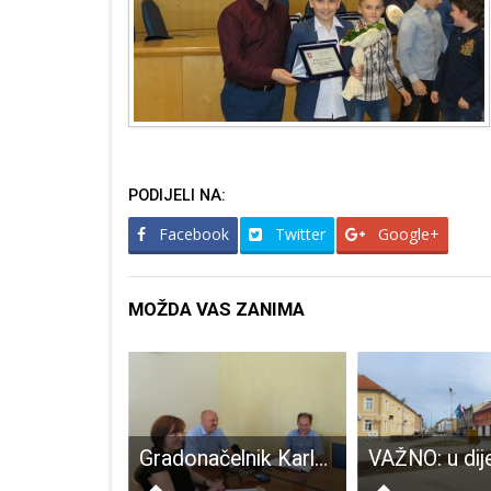
PODIJELI NA:
Facebook
Twitter
Google+
MOŽDA VAS ZANIMA
Zavirite u “Veličanstvenu divljinu Velebita” u Malom salonu Muzeja Like
Gradonačelnik Karlo Starčević o stanju gradskog proračuna