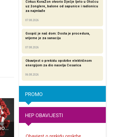
Cirkus KoraZon otvorio Dječje ljeto u Otočcu
uz žonglere, balone od sapunice i radionicu
za najmlađe
07.08.2026
Gospić je naš dom: Dosta je procedura,
vrijeme je za sanaciju
07.08.2026
Obavijest o prekidu opskrbe električnom
energijom za dio naselja Cesarica
06.08.2026
PROMO
HEP OBAVIJESTI
Danas je 20 novooboljelih od COVID-10
Poznato TV lice Siniša Cmrk zaljubio se u Liku!!!
Korado Korlević, jedan od vodećih hrvatskih astronoma 10.siječnja održava predavanje u G
Obavijest o prekidu opskrbe