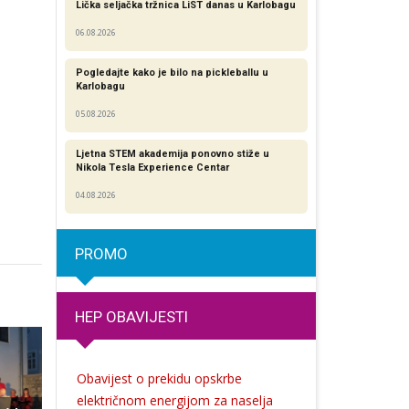
Lička seljačka tržnica LiST danas u Karlobagu
06.08.2026
Pogledajte kako je bilo na pickleballu u
Karlobagu
05.08.2026
Ljetna STEM akademija ponovno stiže u
Nikola Tesla Experience Centar
04.08.2026
PROMO
HEP OBAVIJESTI
Obavijest o prekidu opskrbe
električnom energijom za naselja