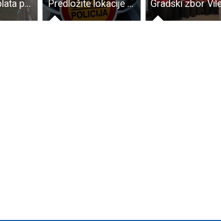
Od danas naplata parkinga u Gospiću
Predložite lokacije za nadzor alkoholiziranosti vozača i testiranje na drogu