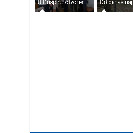
HDZ-u i partnerima 13 mandata u Skupštini, Darku Milinoviću 7, HSP-u 6!!!
U Gospiću otvoren Probacijski ured za Ličko-senjsku i Karlovačku županiju, voditi će ga domaća snaga Iverija Filipović!!!