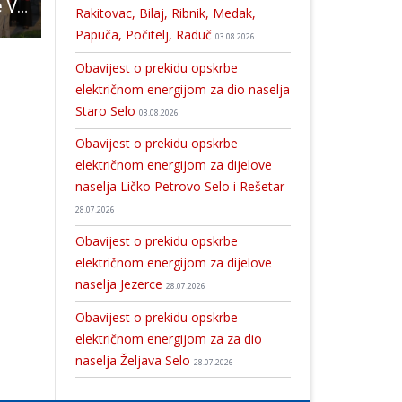
Gradski zbor Vile Velebita održao koncert povodom Dana grada Gospića!!!
BRAVO: Ugostiteljski obrt Albatros iz Perušića nudi smještaj i hranu za 30 do 50 osoba s područja pogođenog potresom
Mlađe kadetkinje Gospića vrlo uvjerljive u Rov
Rakitovac, Bilaj, Ribnik, Medak,
Papuča, Počitelj, Raduč
03.08.2026
Obavijest o prekidu opskrbe
električnom energijom za dio naselja
Staro Selo
03.08.2026
Obavijest o prekidu opskrbe
električnom energijom za dijelove
naselja Ličko Petrovo Selo i Rešetar
28.07.2026
Obavijest o prekidu opskrbe
električnom energijom za dijelove
naselja Jezerce
28.07.2026
Obavijest o prekidu opskrbe
električnom energijom za za dio
naselja Željava Selo
28.07.2026