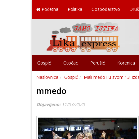
Početna
Politika
Gospodarstvo
Druš
Gospić
Otočac
Perušić
Korenica
Naslovnica
Gospić
Mali medo i u svom 13. izda
mmedo
Objavljeno:
11/03/2020