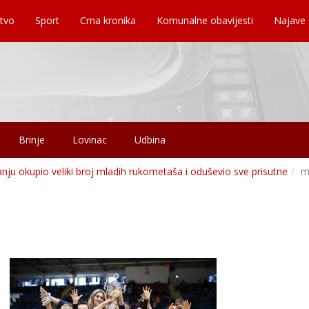
tvo
Sport
Crna kronika
Komunalne obavijesti
Najave
Brinje
Lovinac
Udbina
nju okupio veliki broj mladih rukometaša i oduševio sve prisutne
m