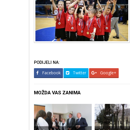
PODIJELI NA:
Facebook
Twitter
Google+
MOŽDA VAS ZANIMA