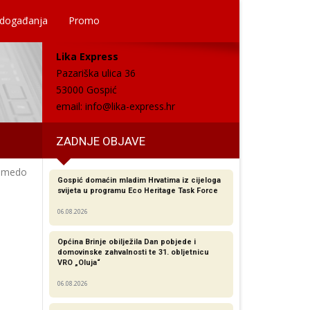
 događanja
Promo
Lika Express
Pazariška ulica 36
53000 Gospić
email:
info@lika-express.hr
ZADNJE OBJAVE
medo
Gospić domaćin mladim Hrvatima iz cijeloga
svijeta u programu Eco Heritage Task Force
06.08.2026
Općina Brinje obilježila Dan pobjede i
domovinske zahvalnosti te 31. obljetnicu
VRO „Oluja“
06.08.2026