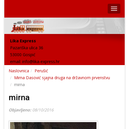
Lika Express
Pazariška ulica 36
53000 Gospić
email:
info@lika-express.hr
Naslovnica
Perušić
Mirna Dasović sjajna druga na državnom prvenstvu
mirna
mirna
Objavljeno:
08/10/2016