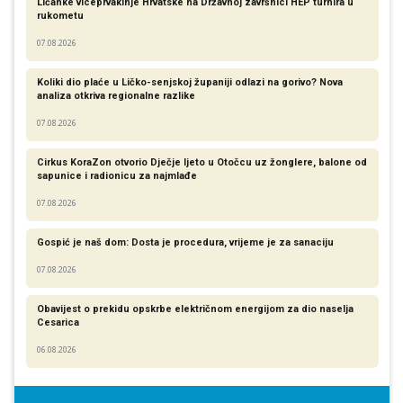
Ličanke viceprvakinje Hrvatske na Državnoj završnici HEP turnira u
rukometu
07.08.2026
Koliki dio plaće u Ličko-senjskoj županiji odlazi na gorivo? Nova
analiza otkriva regionalne razlike​
07.08.2026
Cirkus KoraZon otvorio Dječje ljeto u Otočcu uz žonglere, balone od
sapunice i radionicu za najmlađe
07.08.2026
Gospić je naš dom: Dosta je procedura, vrijeme je za sanaciju
07.08.2026
Obavijest o prekidu opskrbe električnom energijom za dio naselja
Cesarica
06.08.2026