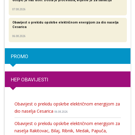
Gospić je naš dom: Dosta je procedura, vrijeme je za sanaciju
07.08.2026
Obavijest o prekidu opskrbe električnom energijom za dio naselja
Cesarica
06.08.2026
PROMO
HEP OBAVIJESTI
Obavijest o prekidu opskrbe električnom energijom za
dio naselja Cesarica
06.08.2026
Obavijest o prekidu opskrbe električnom energijom za
naselja Rakitovac, Bilaj, Ribnik, Medak, Papuča,