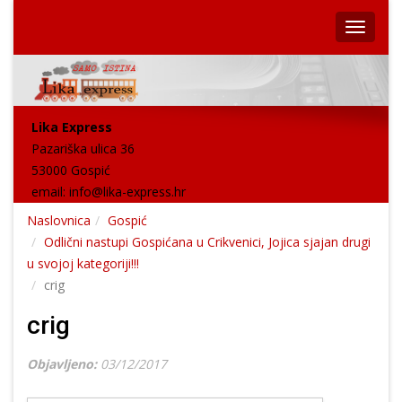
Lika Express
Pazariška ulica 36
53000 Gospić
email:
info@lika-express.hr
Naslovnica
Gospić
Odlični nastupi Gospićana u Crikvenici, Jojica sjajan drugi
u svojoj kategoriji!!!
crig
crig
Objavljeno:
03/12/2017