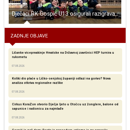
a puta od snijega!!!
Dječaci RK Gospić U13 osigurali razigravanje za završnicu prvenstva Hrvatske
P
ZADNJE OBJAVE
Ličanke viceprvakinje Hrvatske na Državnoj završnici HEP turnira u
rukometu
07.08.2026
Koliki dio plaće u Ličko-senjskoj županiji odlazi na gorivo? Nova
analiza otkriva regionalne razlike​
07.08.2026
Cirkus KoraZon otvorio Dječje ljeto u Otočcu uz žonglere, balone od
sapunice i radionicu za najmlađe
07.08.2026