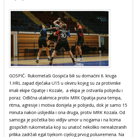
GOSPIĆ- Rukometaši Gospića bili su domaćini 6. kruga
1.HRL zapad dječaka U15 u okviru kojeg su za protivnike
imali ekipe Opatije i Kozale, a ekipa je ostvarila pobjedu i
poraz. Odlična utakmica protiv MRK Opatija puna tempa,
ritma, agresije i motiva donijela je pobjedu, dok je samo 15
minuta nakon uslijedila i ona druga, protiv MRK Kozala. Od
samoga je početka bio vidljiv umor u nogama i na licima
gospićkih rukometaša koji su unatoč nekoliko nerealiziranih
prilika zadržali egal tijekom cijelog prvog poluvremena. Na