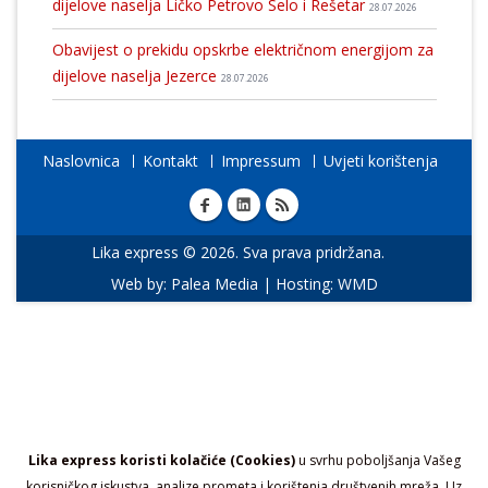
dijelove naselja Ličko Petrovo Selo i Rešetar
28.07.2026
Obavijest o prekidu opskrbe električnom energijom za
dijelove naselja Jezerce
28.07.2026
Naslovnica
Kontakt
Impressum
Uvjeti korištenja
Lika express © 2026. Sva prava pridržana.
Web by:
Palea Media
| Hosting:
WMD
Lika express koristi kolačiće (Cookies)
u svrhu poboljšanja Vašeg
korisničkog iskustva, analize prometa i korištenja društvenih mreža. Uz