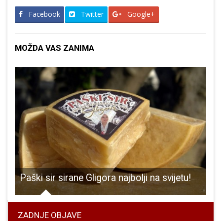
Facebook
Twitter
Google+
MOŽDA VAS ZANIMA
nović i predstavnici sindikata potpisali Kolektivni ugovor za službenike i namještenike u upravnim tijelima grada Gospića
Paški sir sirane Gligora najbolji na svijetu!
ZADNJE OBJAVE