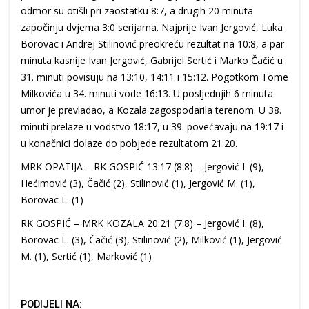
odmor su otišli pri zaostatku 8:7, a drugih 20 minuta
započinju dvjema 3:0 serijama. Najprije Ivan Jergović, Luka
Borovac i Andrej Stilinović preokreću rezultat na 10:8, a par
minuta kasnije Ivan Jergović, Gabrijel Sertić i Marko Čačić u
31. minuti povisuju na 13:10, 14:11 i 15:12. Pogotkom Tome
Milkovića u 34. minuti vode 16:13. U posljednjih 6 minuta
umor je prevladao, a Kozala zagospodarila terenom. U 38.
minuti prelaze u vodstvo 18:17, u 39. povećavaju na 19:17 i
u konačnici dolaze do pobjede rezultatom 21:20.
MRK OPATIJA – RK GOSPIĆ 13:17 (8:8) – Jergović I. (9),
Hećimović (3), Čačić (2), Stilinović (1), Jergović M. (1),
Borovac L. (1)
RK GOSPIĆ – MRK KOZALA 20:21 (7:8) – Jergović I. (8),
Borovac L. (3), Čačić (3), Stilinović (2), Milković (1), Jergović
M. (1), Sertić (1), Marković (1)
PODIJELI NA: