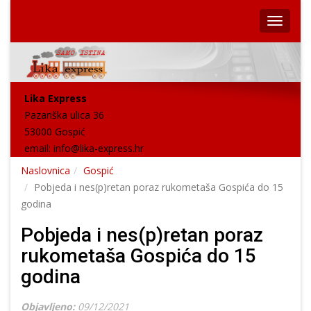
Lika Express
Pazariška ulica 36
53000 Gospić
email:
info@lika-express.hr
Naslovnica
Gospić
Pobjeda i nes(p)retan poraz rukometaša Gospića do 15
godina
Pobjeda i nes(p)retan poraz
rukometaša Gospića do 15
godina
Objavljeno:
09/12/2021