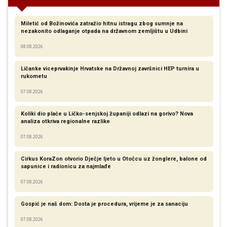
Miletić od Božinovića zatražio hitnu istragu zbog sumnje na
nezakonito odlaganje otpada na državnom zemljištu u Udbini
08.08.2026
Ličanke viceprvakinje Hrvatske na Državnoj završnici HEP turnira u
rukometu
07.08.2026
Koliki dio plaće u Ličko-senjskoj županiji odlazi na gorivo? Nova
analiza otkriva regionalne razlike​
07.08.2026
Cirkus KoraZon otvorio Dječje ljeto u Otočcu uz žonglere, balone od
sapunice i radionicu za najmlađe
07.08.2026
Gospić je naš dom: Dosta je procedura, vrijeme je za sanaciju
07.08.2026