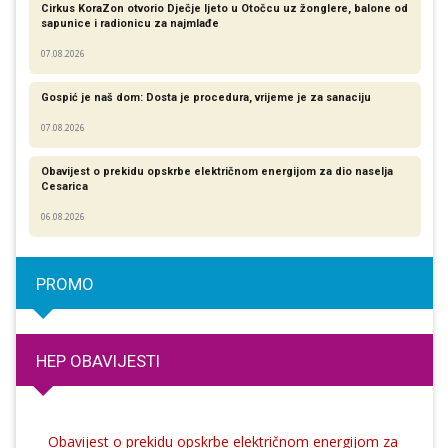
Cirkus KoraZon otvorio Dječje ljeto u Otočcu uz žonglere, balone od
sapunice i radionicu za najmlađe
07.08.2026
Gospić je naš dom: Dosta je procedura, vrijeme je za sanaciju
07.08.2026
Obavijest o prekidu opskrbe električnom energijom za dio naselja
Cesarica
06.08.2026
PROMO
HEP OBAVIJESTI
Obavijest o prekidu opskrbe električnom energijom za