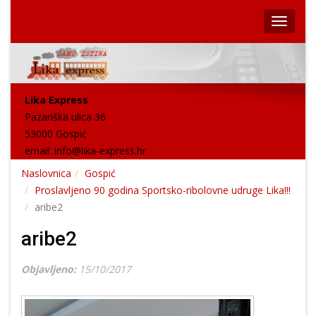
Lika Express
Pazariška ulica 36
53000 Gospić
email:
info@lika-express.hr
Naslovnica
Gospić
Proslavljeno 90 godina Sportsko-ribolovne udruge Lika!!!
aribe2
aribe2
Objavljeno:
15/10/2017