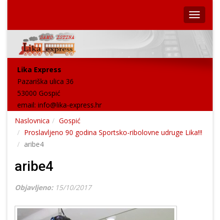
Lika Express
Pazariška ulica 36
53000 Gospić
email:
info@lika-express.hr
Naslovnica
Gospić
Proslavljeno 90 godina Sportsko-ribolovne udruge Lika!!!
aribe4
aribe4
Objavljeno:
15/10/2017