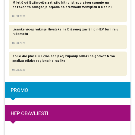
Miletić od Božinovića zatražio hitnu istragu zbog sumnje na
nezakonito odlaganje otpada na državnom zemljištu u Udbini
08.08.2026
Ličanke viceprvakinje Hrvatske na Državnoj završnici HEP turnira u
rukometu
07.08.2026
Koliki dio plaće u Ličko-senjskoj županiji odlazi na gorivo? Nova
analiza otkriva regionalne razlike​
07.08.2026
PROMO
HEP OBAVIJESTI