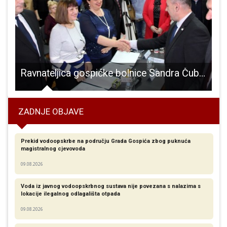
Ravnateljica gospićke bolnice Sandra Čubelić potpisala ugovor o nastavku sistematskih pregleda hrvatskih branitelja
ZADNJE OBJAVE
Prekid vodoopskrbe na području Grada Gospića zbog puknuća
magistralnog cjevovoda
09.08.2026
Voda iz javnog vodoopskrbnog sustava nije povezana s nalazima s
lokacije ilegalnog odlagališta otpada
09.08.2026