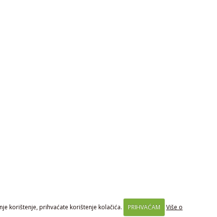
je korištenje, prihvaćate korištenje kolačića.
PRIHVAĆAM
Više o