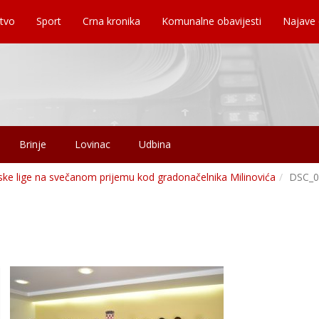
tvo
Sport
Crna kronika
Komunalne obavijesti
Najave
Brinje
Lovinac
Udbina
tske lige na svečanom prijemu kod gradonačelnika Milinovića
DSC_0