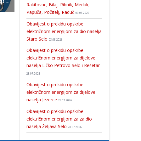
Nogometaši Gospića 91 pobijedili Lokomotivu
Neka vam petak 13.bude sretan uz koncert HKUD-a Široka Kula!!!
Hrvatska uvodi temeljno vojno osposobljavanje: Pozivi na zdravstvene preglede do prosinca
Rakitovac, Bilaj, Ribnik, Medak,
Papuča, Počitelj, Raduč
03.08.2026
Obavijest o prekidu opskrbe
električnom energijom za dio naselja
Staro Selo
03.08.2026
Obavijest o prekidu opskrbe
električnom energijom za dijelove
naselja Ličko Petrovo Selo i Rešetar
28.07.2026
Obavijest o prekidu opskrbe
električnom energijom za dijelove
naselja Jezerce
28.07.2026
Obavijest o prekidu opskrbe
električnom energijom za za dio
naselja Željava Selo
28.07.2026