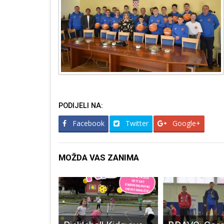
PODIJELI NA:
Facebook
Twitter
Google+
MOŽDA VAS ZANIMA