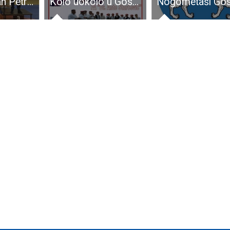
BRAVO: Goran Petranović Prvak Hrvatske !!!
Kolo uokolo u Gospiću