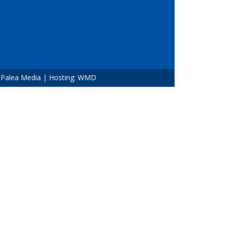
:
Palea Media
| Hosting:
WMD