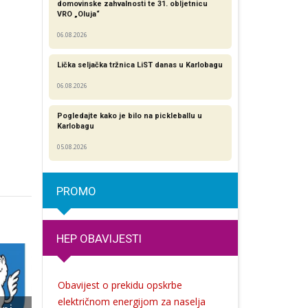
domovinske zahvalnosti te 31. obljetnicu
VRO „Oluja“
06.08.2026
Lička seljačka tržnica LiST danas u Karlobagu
06.08.2026
Pogledajte kako je bilo na pickleballu u
Karlobagu
05.08.2026
PROMO
HEP OBAVIJESTI
Obavijest o prekidu opskrbe
električnom energijom za naselja