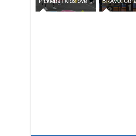
Djevojčicama U11 RK Gospić zlato, a dječacima U13 bronca u ligi Rukometnog saveza Primorsko goranske županije
Pickleball Kids ove subote na stadionu Balinovac