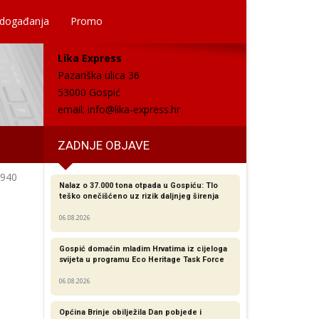
 događanja
Promo
Lika Express
Pazariška ulica 36
53000 Gospić
email:
info@lika-express.hr
ZADNJE OBJAVE
940
Nalaz o 37.000 tona otpada u Gospiću: Tlo
teško onečišćeno uz rizik daljnjeg širenja
06.08.2026
Gospić domaćin mladim Hrvatima iz cijeloga
svijeta u programu Eco Heritage Task Force
06.08.2026
Općina Brinje obilježila Dan pobjede i