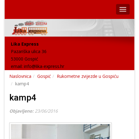
Lika Express
Pazariška ulica 36
53000 Gospić
email:
info@lika-express.hr
Naslovnica
Gospić
Rukometne zvijezde u Gospiću
kamp4
kamp4
Objavljeno:
23/06/2016