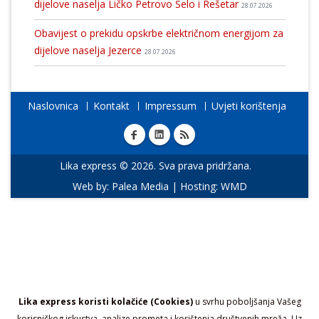
dijelove naselja Ličko Petrovo Selo i Rešetar
28.07.2026
Obavijest o prekidu opskrbe električnom energijom za
dijelove naselja Jezerce
28.07.2026
Naslovnica
Kontakt
Impressum
Uvjeti korištenja
Lika express © 2026. Sva prava pridržana.
Web by:
Palea Media
| Hosting:
WMD
Lika express koristi kolačiće (Cookies)
u svrhu poboljšanja Vašeg
korisničkog iskustva, analize prometa i korištenja društvenih mreža. Uz