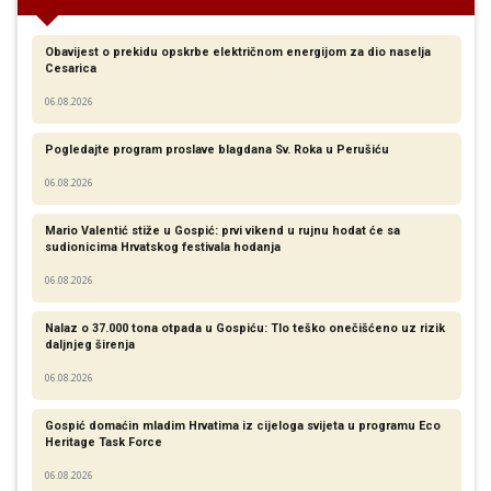
Obavijest o prekidu opskrbe električnom energijom za dio naselja
Cesarica
06.08.2026
Pogledajte program proslave blagdana Sv. Roka u Perušiću
06.08.2026
Mario Valentić stiže u Gospić: prvi vikend u rujnu hodat će sa
sudionicima Hrvatskog festivala hodanja
06.08.2026
Nalaz o 37.000 tona otpada u Gospiću: Tlo teško onečišćeno uz rizik
daljnjeg širenja
06.08.2026
Gospić domaćin mladim Hrvatima iz cijeloga svijeta u programu Eco
Heritage Task Force
06.08.2026