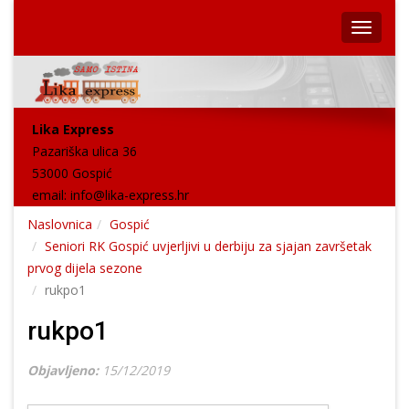
Lika Express
Pazariška ulica 36
53000 Gospić
email:
info@lika-express.hr
Naslovnica
Gospić
Seniori RK Gospić uvjerljivi u derbiju za sjajan završetak
prvog dijela sezone
rukpo1
rukpo1
Objavljeno:
15/12/2019