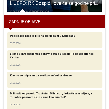
predstavlja knjigu “Čudesna moć hormona”!
LIJEPO: RK Gospić i ove će se godine prisjetiti legendarnog Jose Starčevića Ćele
ZADNJE OBJAVE
Pogledajte kako je bilo na pickleballu u Karlobagu
05.08.2026
Ljetna STEM akademija ponovno stiže u Nikola Tesla Experience
Centar
04.08.2026
Krasno se priprema za svetkovinu Velike Gospe
04.08.2026
Milinović odgovorio Troskotu i Miletiću: „Jedva čekam prijavu, a
Turudića pozivam da je uzme kao prioritet”
04.08.2026