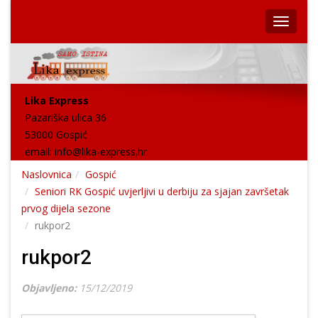
Lika Express
Pazariška ulica 36
53000 Gospić
email:
info@lika-express.hr
Naslovnica
Gospić
Seniori RK Gospić uvjerljivi u derbiju za sjajan završetak
prvog dijela sezone
rukpor2
rukpor2
Objavljeno:
15/12/2019