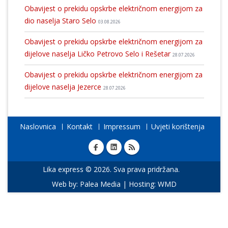
Obavijest o prekidu opskrbe električnom energijom za
dio naselja Staro Selo
03.08.2026
Obavijest o prekidu opskrbe električnom energijom za
dijelove naselja Ličko Petrovo Selo i Rešetar
28.07.2026
Obavijest o prekidu opskrbe električnom energijom za
dijelove naselja Jezerce
28.07.2026
Naslovnica
Kontakt
Impressum
Uvjeti korištenja
Lika express © 2026. Sva prava pridržana.
Web by:
Palea Media
| Hosting:
WMD