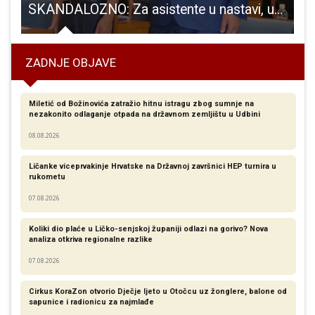
oratorija
SKANDALOZNO: Za asistente u nastavi, udruge i sportaše jedva bi skucali koju kunu,ali za autore pamfleta uvijek bi bila koja stotina tisuća kuna
ZADNJE OBJAVE
Miletić od Božinovića zatražio hitnu istragu zbog sumnje na
nezakonito odlaganje otpada na državnom zemljištu u Udbini
08.08.2026
Ličanke viceprvakinje Hrvatske na Državnoj završnici HEP turnira u
rukometu
07.08.2026
Koliki dio plaće u Ličko-senjskoj županiji odlazi na gorivo? Nova
analiza otkriva regionalne razlike​
07.08.2026
Cirkus KoraZon otvorio Dječje ljeto u Otočcu uz žonglere, balone od
sapunice i radionicu za najmlađe