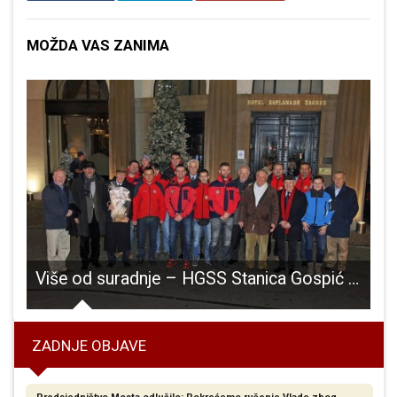
MOŽDA VAS ZANIMA
uz „Paint and wine“ radionicu u Narodnoj knjižnici Općine Perušić
Više od suradnje – HGSS Stanica Gospić i Rotary club Zagreb
ZADNJE OBJAVE