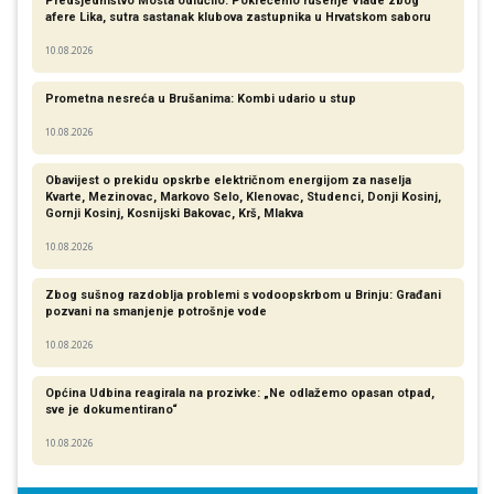
Predsjedništvo Mosta odlučilo: Pokrećemo rušenje Vlade zbog
afere Lika, sutra sastanak klubova zastupnika u Hrvatskom saboru
10.08.2026
Prometna nesreća u Brušanima: Kombi udario u stup
10.08.2026
Obavijest o prekidu opskrbe električnom energijom za naselja
Kvarte, Mezinovac, Markovo Selo, Klenovac, Studenci, Donji Kosinj,
Gornji Kosinj, Kosnijski Bakovac, Krš, Mlakva
10.08.2026
Zbog sušnog razdoblja problemi s vodoopskrbom u Brinju: Građani
pozvani na smanjenje potrošnje vode
10.08.2026
Općina Udbina reagirala na prozivke: „Ne odlažemo opasan otpad,
sve je dokumentirano“
10.08.2026