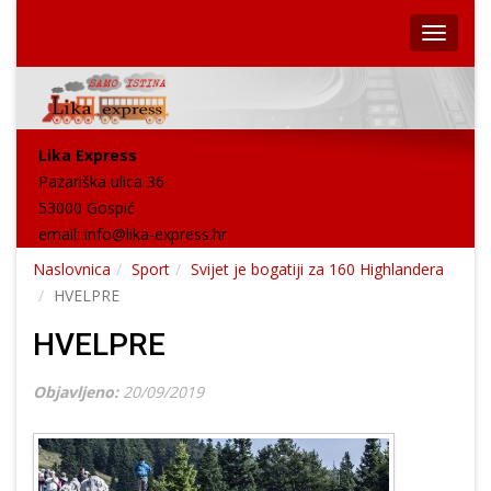
Lika Express
Pazariška ulica 36
53000 Gospić
email:
info@lika-express.hr
Naslovnica
Sport
Svijet je bogatiji za 160 Highlandera
HVELPRE
HVELPRE
Objavljeno:
20/09/2019