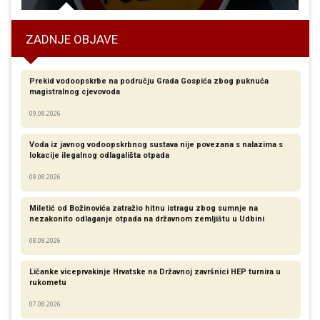
ZADNJE OBJAVE
Prekid vodoopskrbe na području Grada Gospića zbog puknuća
magistralnog cjevovoda
09.08.2026
Voda iz javnog vodoopskrbnog sustava nije povezana s nalazima s
lokacije ilegalnog odlagališta otpada
09.08.2026
Miletić od Božinovića zatražio hitnu istragu zbog sumnje na
nezakonito odlaganje otpada na državnom zemljištu u Udbini
08.08.2026
Ličanke viceprvakinje Hrvatske na Državnoj završnici HEP turnira u
rukometu
07.08.2026