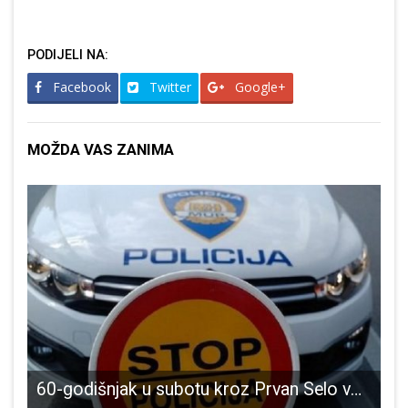
PODIJELI NA:
Facebook
Twitter
Google+
MOŽDA VAS ZANIMA
arna biciklistička utrka CRO race prošla kroz Liku
60-godišnjak u subotu kroz Prvan Selo vozio 2,20 g/kg alkohola u krvi