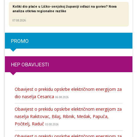
Koliki dio plaće u Ličko-senjskoj županiji odlazi na gorivo? Nova
analiza otkriva regionalne razlike​
07.08.2026
PROMO
HEP OBAVIJESTI
Obavijest o prekidu opskrbe električnom energijom za
dio naselja Cesarica
06.08.2026
Obavijest o prekidu opskrbe električnom energijom za
naselja Rakitovac, Bilaj, Ribnik, Medak, Papuča,
Počitelj, Raduč
03.08.2026
Obavijest o prekidu opskrbe električnom energijom za