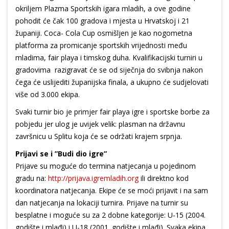
okriljem Plazma Sportskih igara mladih, a ove godine
pohodit će čak 100 gradova i mjesta u Hrvatskoj i 21
županiji. Coca- Cola Cup osmišljen je kao nogometna
platforma za promicanje sportskih vrijednosti među
mladima, fair playa i timskog duha. Kvalifikacijski turniri u
gradovima razigravat će se od siječnja do svibnja nakon
čega će uslijediti županijska finala, a ukupno će sudjelovati
više od 3.000 ekipa.
Svaki turnir bio je primjer fair playa igre i sportske borbe za
pobjedu jer ulog je uvijek velik: plasman na državnu
završnicu u Splitu koja će se održati krajem srpnja.
Prijavi se i ”Budi dio igre”
Prijave su moguće do termina natjecanja u pojedinom
gradu na:
http://prijava.igremladih.org
ili direktno kod
koordinatora natjecanja. Ekipe će se moći prijavit i na sam
dan natjecanja na lokaciji turnira. Prijave na turnir su
besplatne i moguće su za 2 dobne kategorije: U-15 (2004.
godište i mlađi) i U-18 (2001. godište i mlađi). Svaka ekipa