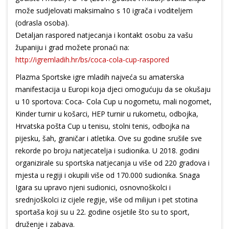
može sudjelovati maksimalno s 10 igrača i voditeljem
(odrasla osoba).
Detaljan raspored natjecanja i kontakt osobu za vašu
županiju i grad možete pronaći na:
http://igremladih.hr/bs/coca-cola-cup-raspored
Plazma Sportske igre mladih najveća su amaterska
manifestacija u Europi koja djeci omogućuju da se okušaju
u 10 sportova: Coca- Cola Cup u nogometu, mali nogomet,
Kinder turnir u košarci, HEP turnir u rukometu, odbojka,
Hrvatska pošta Cup u tenisu, stolni tenis, odbojka na
pijesku, šah, graničar i atletika. Ove su godine srušile sve
rekorde po broju natjecatelja i sudionika. U 2018. godini
organizirale su sportska natjecanja u više od 220 gradova i
mjesta u regiji i okupili više od 170.000 sudionika. Snaga
Igara su upravo njeni sudionici, osnovnoškolci i
srednjoškolci iz cijele regije, više od milijun i pet stotina
sportaša koji su u 22. godine osjetile što su to sport,
druženje i zabava.