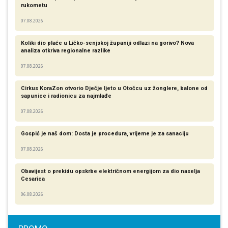
rukometu
07.08.2026
Koliki dio plaće u Ličko-senjskoj županiji odlazi na gorivo? Nova
analiza otkriva regionalne razlike​
07.08.2026
Cirkus KoraZon otvorio Dječje ljeto u Otočcu uz žonglere, balone od
sapunice i radionicu za najmlađe
07.08.2026
Gospić je naš dom: Dosta je procedura, vrijeme je za sanaciju
07.08.2026
Obavijest o prekidu opskrbe električnom energijom za dio naselja
Cesarica
06.08.2026