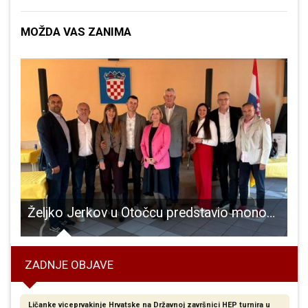
MOŽDA VAS ZANIMA
vincu ima vrhunsku akustiku
Željko Jerkov u Otočcu predstavio monografiju o bogatoj košarkaškoj karijeri
ZADNJE OBJAVE
Ličanke viceprvakinje Hrvatske na Državnoj završnici HEP turnira u