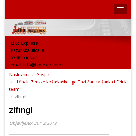
Lika Express
Pazariška ulica 36
53000 Gospić
email:
info@lika-express.hr
Naslovnica
Gospić
U finalu Zimske košarkaške lige Taktičari sa šanka i Drink
team
zlfingl
zlfingl
Objavljeno:
26/12/2019