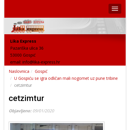
Lika Express
Pazariška ulica 36
53000 Gospić
email:
info@lika-express.hr
Naslovnica
Gospić
U Gospiću se igra odličan mali nogomet uz pune tribine
cetzimtur
cetzimtur
Objavljeno:
09/01/2020