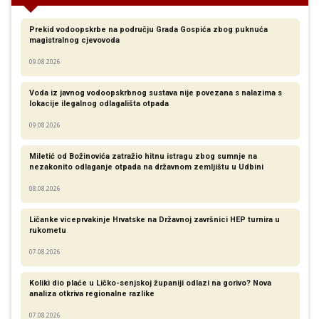
Prekid vodoopskrbe na području Grada Gospića zbog puknuća
magistralnog cjevovoda
09.08.2026
Voda iz javnog vodoopskrbnog sustava nije povezana s nalazima s
lokacije ilegalnog odlagališta otpada
09.08.2026
Miletić od Božinovića zatražio hitnu istragu zbog sumnje na
nezakonito odlaganje otpada na državnom zemljištu u Udbini
08.08.2026
Ličanke viceprvakinje Hrvatske na Državnoj završnici HEP turnira u
rukometu
07.08.2026
Koliki dio plaće u Ličko-senjskoj županiji odlazi na gorivo? Nova
analiza otkriva regionalne razlike​
07.08.2026