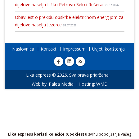
dijelove naselja Ličko Petrovo Selo i Rešetar
28.07.2026
Obavijest o prekidu opskrbe električnom energijom za
dijelove naselja Jezerce
28.07.2026
Naslovnica
Kontakt
Impressum
Uvjeti korištenja
Lika express © 2026. Sva prava pridržana.
Web by:
Palea Media
| Hosting:
WMD
Lika express koristi kolačiće (Cookies)
u svrhu poboljšanja Vašeg