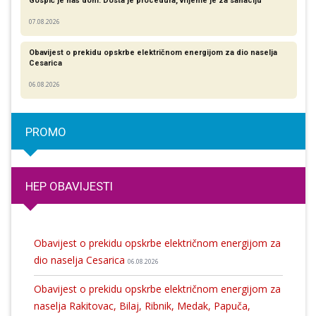
Gospić je naš dom: Dosta je procedura, vrijeme je za sanaciju
07.08.2026
Obavijest o prekidu opskrbe električnom energijom za dio naselja
Cesarica
06.08.2026
PROMO
HEP OBAVIJESTI
Obavijest o prekidu opskrbe električnom energijom za
dio naselja Cesarica
06.08.2026
Obavijest o prekidu opskrbe električnom energijom za
naselja Rakitovac, Bilaj, Ribnik, Medak, Papuča,