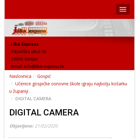
Lika Express
Pazariška ulica 36
53000 Gospić
email:
info@lika-express.hr
Naslovnica
Gospić
Učenice gospićke osnovne škole igraju najbolju košarku
u županiji
DIGITAL CAMERA
DIGITAL CAMERA
Objavljeno:
21/02/2020