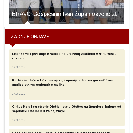
čka staza!!!
BRAVO: Gospićanin Ivan Župan osvojio zlato na Braču u Milni
ZADNJE OBJAVE
Ličanke viceprvakinje Hrvatske na Državnoj završnici HEP turnira u
rukometu
07.08.2026
Koliki dio plaće u Ličko-senjskoj županiji odlazi na gorivo? Nova
analiza otkriva regionalne razlike​
07.08.2026
Cirkus KoraZon otvorio Dječje ljeto u Otočcu uz žonglere, balone od
sapunice i radionicu za najmlađe
07.08.2026