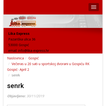
Lika Express
Pazariška ulica 36
53000 Gospić
email:
info@lika-express.hr
Naslovnica
Gospić
Večeras u 20 sati u sportskoj dvorani u Gospiću RK
Gospić- April 2
senrk
senrk
Objavljeno:
30/11/2019