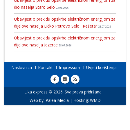
Obavijest o prekidu opskrbe električnom energijom za
dio naselja Staro Selo
03.08.2026
Obavijest o prekidu opskrbe električnom energijom za
dijelove naselja Ličko Petrovo Selo i Rešetar
28.07.2026
Obavijest o prekidu opskrbe električnom energijom za
dijelove naselja Jezerce
28.07.2026
Naslovnica
Kontakt
Impressum
Uvjeti korištenja
Lika express © 2026. Sva prava pridržana.
Web by:
Palea Media
| Hosting:
WMD