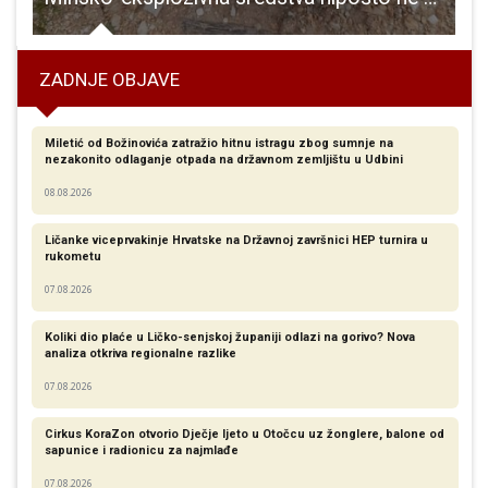
ZADNJE OBJAVE
Miletić od Božinovića zatražio hitnu istragu zbog sumnje na
nezakonito odlaganje otpada na državnom zemljištu u Udbini
08.08.2026
Ličanke viceprvakinje Hrvatske na Državnoj završnici HEP turnira u
rukometu
07.08.2026
Koliki dio plaće u Ličko-senjskoj županiji odlazi na gorivo? Nova
analiza otkriva regionalne razlike​
07.08.2026
Cirkus KoraZon otvorio Dječje ljeto u Otočcu uz žonglere, balone od
sapunice i radionicu za najmlađe
07.08.2026