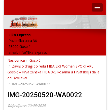
Lika Express
Pazariška ulica 36
53000 Gospić
email:
info@lika-express.hr
Naslovnica
Gospić
Završio drugi po redu FIBA 3x3 Women SPORTAKL
Gospić – Prva ženska FIBA 3x3 košarka u Hrvatskoj i dalje
oduševljava!
IMG-20250520-WA0022
IMG-20250520-WA0022
Objavljeno:
20/05/2025