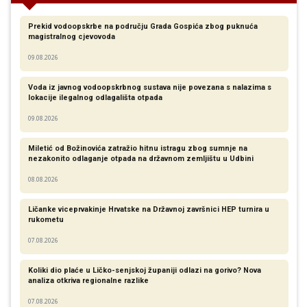
Prekid vodoopskrbe na području Grada Gospića zbog puknuća
magistralnog cjevovoda
09.08.2026
Voda iz javnog vodoopskrbnog sustava nije povezana s nalazima s
lokacije ilegalnog odlagališta otpada
09.08.2026
Miletić od Božinovića zatražio hitnu istragu zbog sumnje na
nezakonito odlaganje otpada na državnom zemljištu u Udbini
08.08.2026
Ličanke viceprvakinje Hrvatske na Državnoj završnici HEP turnira u
rukometu
07.08.2026
Koliki dio plaće u Ličko-senjskoj županiji odlazi na gorivo? Nova
analiza otkriva regionalne razlike​
07.08.2026