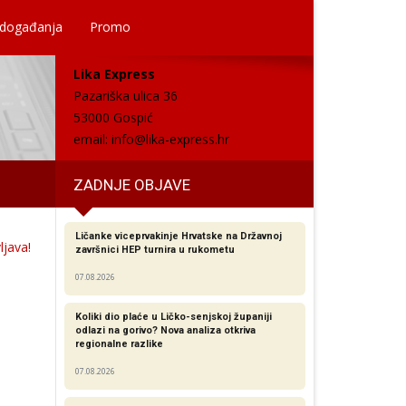
 događanja
Promo
Lika Express
Pazariška ulica 36
53000 Gospić
email:
info@lika-express.hr
ZADNJE OBJAVE
Ličanke viceprvakinje Hrvatske na Državnoj
java!
završnici HEP turnira u rukometu
07.08.2026
Koliki dio plaće u Ličko-senjskoj županiji
odlazi na gorivo? Nova analiza otkriva
regionalne razlike​
07.08.2026