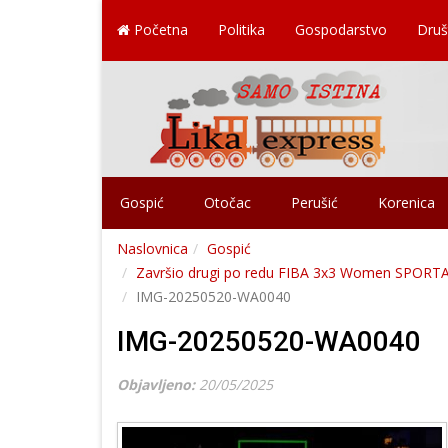
Početna
Politika
Gospodarstvo
Druš
Gospić
Otočac
Perušić
Korenica
Naslovnica
Gospić
Završio drugi po redu FIBA 3x3 Women SPORTAKL
IMG-20250520-WA0040
IMG-20250520-WA0040
Objavljeno:
20/05/2025