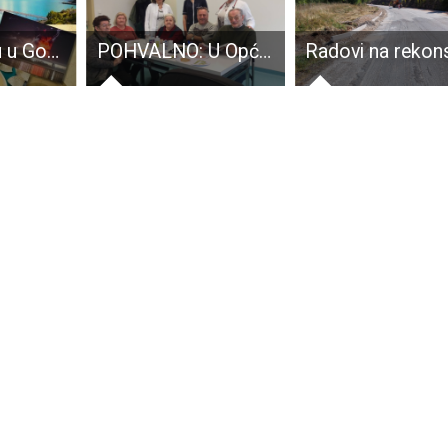
Sutra u KIC-u u Gospiću predavanje “Magični Čile”
POHVALNO: U Općoj bolnici Gospić s radom započela Dnevna dijabetološka bolnica