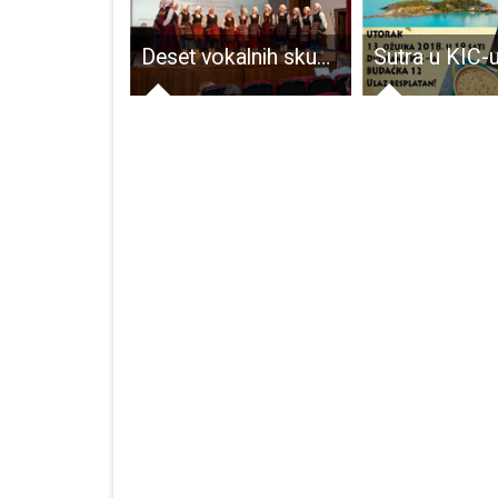
Predstavljanje knjige “Gospodin mi je svjetlost i spasenje“ u Lovincu
Deset vokalnih skupina na Smotri malih vokalnih sastava Otočac 2026