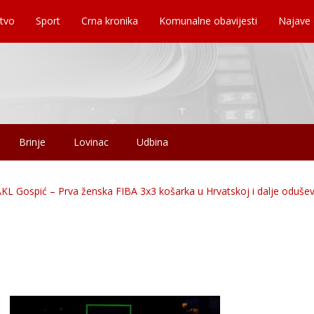
tvo
Sport
Crna kronika
Komunalne obavijesti
Najave
Brinje
Lovinac
Udbina
 Gospić – Prva ženska FIBA 3x3 košarka u Hrvatskoj i dalje oduševl