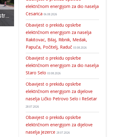
električnom energijom za dio naselja
Cesarica
Radovi na rekonstrukciji dionica županijskih i lokalnih cesta Ličko-senjske županije
Snažne vizualne priče 10 hrabrih žena udruge “Nismo same”
Sve žurne službe spremne su za sezonu u kojoj se očekuju velike prometne gužve,ali nažalost mogući su i požari
06.08.2026
Obavijest o prekidu opskrbe
električnom energijom za naselja
Rakitovac, Bilaj, Ribnik, Medak,
Papuča, Počitelj, Raduč
03.08.2026
Obavijest o prekidu opskrbe
električnom energijom za dio naselja
Staro Selo
03.08.2026
Obavijest o prekidu opskrbe
električnom energijom za dijelove
naselja Ličko Petrovo Selo i Rešetar
28.07.2026
Obavijest o prekidu opskrbe
električnom energijom za dijelove
naselja Jezerce
28.07.2026