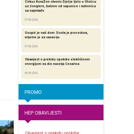
Cirkus KoraZon otvorio Dječje ljeto u Otočcu
uz žonglere, balone od sapunice i radionicu
za najmlađe
07.08.2026
Gospić je naš dom: Dosta je procedura,
vrijeme je za sanaciju
07.08.2026
Obavijest o prekidu opskrbe električnom
energijom za dio naselja Cesarica
06.08.2026
PROMO
HEP OBAVIJESTI
Obavijest o prekidu opskrbe