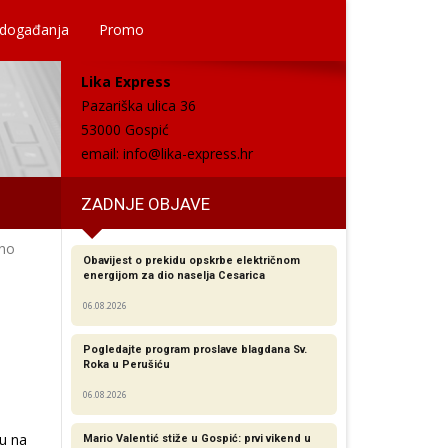
 događanja
Promo
Lika Express
Pazariška ulica 36
53000 Gospić
email:
info@lika-express.hr
ZADNJE OBJAVE
eno
Obavijest o prekidu opskrbe električnom
energijom za dio naselja Cesarica
06.08.2026
Pogledajte program proslave blagdana Sv.
Roka u Perušiću
06.08.2026
ju na
Mario Valentić stiže u Gospić: prvi vikend u