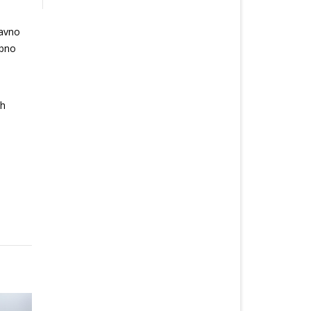
javno
obno
ih