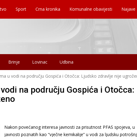
tvo
Sport
Crna kronika
Komunalne obavijesti
Najave
Brinje
Lovinac
Udbina
ma u vodi na području Gospića i Otočca: Ljudsko zdravlje nije ugrož
vodi na području Gospića i Otočca:
oženo
Nakon povećanog interesa javnosti za prisutnost PFAS spojeva, u
javnosti poznatih kao “vječne kemikalije” u vodi za ljudsku potrošn