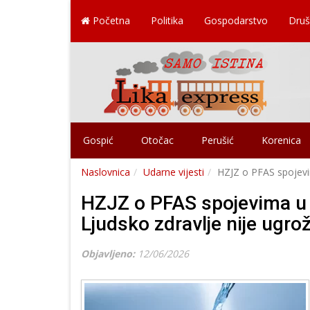
Početna
Politika
Gospodarstvo
Druš
Gospić
Otočac
Perušić
Korenica
Naslovnica
Udarne vijesti
HZJZ o PFAS spojevi
HZJZ o PFAS spojevima u 
Ljudsko zdravlje nije ugr
Objavljeno:
12/06/2026