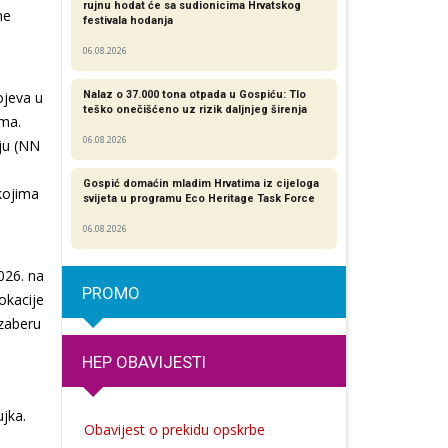
rujnu hodat će sa sudionicima Hrvatskog
ne
festivala hodanja
06.08.2026
ojeva u
Nalaz o 37.000 tona otpada u Gospiću: Tlo
teško onečišćeno uz rizik daljnjeg širenja
ima.
06.08.2026
ju (NN
Gospić domaćin mladim Hrvatima iz cijeloga
kojima
svijeta u programu Eco Heritage Task Force
06.08.2026
026. na
PROMO
okacije
izaberu
HEP OBAVIJESTI
ujka.
Obavijest o prekidu opskrbe