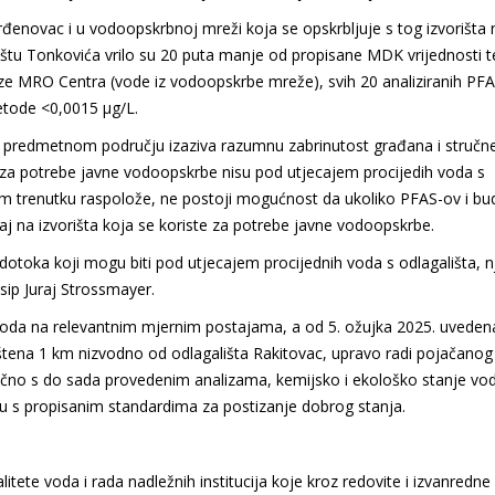
Mrđenovac i u vodoopskrbnoj mreži koja se opskrbljuje s tog izvorišta 
ištu Tonkovića vrilo su 20 puta manje od propisane MDK vrijednosti t
alize MRO Centra (vode iz vodoopskrbe mreže), svih 20 analiziranih PF
metode <0,0015 µg/L.
 predmetnom području izaziva razumnu zabrinutost građana i stručn
te za potrebe javne vodoopskrbe nisu pod utjecajem procijedih voda s
m trenutku raspolože, ne postoji mogućnost da ukoliko PFAS-ov i bu
aj na izvorišta koja se koriste za potrebe javne vodoopskrbe.
dotoka koji mogu biti pod utjecajem procijednih voda s odlagališta, n
sip Juraj Strossmayer.
oda na relevantnim mjernim postajama, a od 5. ožujka 2025. uvedena
štena 1 km nizvodno od odlagališta Rakitovac, upravo radi pojačanog
učno s do sada provedenim analizama, kemijsko i ekološko stanje vo
u s propisanim standardima za postizanje dobrog stanja.
tete voda i rada nadležnih institucija koje kroz redovite i izvanredne