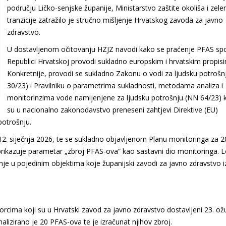
području Ličko-senjske županije, Ministarstvo zaštite okoliša i zele
tranzicije zatražilo je stručno mišljenje Hrvatskog zavoda za javno
zdravstvo.
U dostavljenom očitovanju HZJZ navodi kako se praćenje PFAS sp
Republici Hrvatskoj provodi sukladno europskim i hrvatskim propis
Konkretnije, provodi se sukladno Zakonu o vodi za ljudsku potrošn
30/23) i Pravilniku o parametrima sukladnosti, metodama analiza i
monitorinzima vode namijenjene za ljudsku potrošnju (NN 64/23) 
su u nacionalno zakonodavstvo preneseni zahtjevi Direktive (EU)
potrošnju.
. siječnja 2026, te se sukladno objavljenom Planu monitoringa za 2
rikazuje parametar „zbroj PFAS-ova“ kao sastavni dio monitoringa. L
je u pojedinim objektima koje županijski zavodi za javno zdravstvo 
orcima koji su u Hrvatski zavod za javno zdravstvo dostavljeni 23. ož
lizirano je 20 PFAS-ova te je izračunat njihov zbroj.