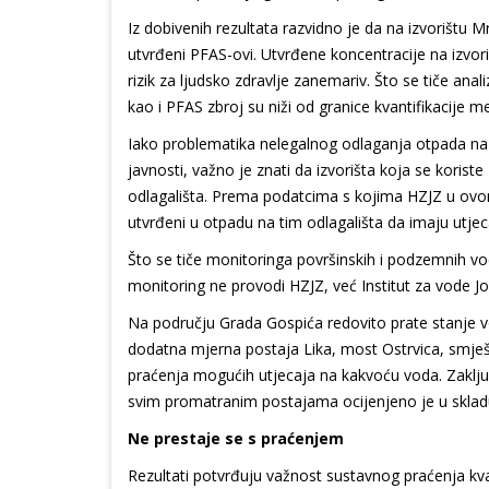
Iz dobivenih rezultata razvidno je da na izvorištu 
utvrđeni PFAS-ovi. Utvrđene koncentracije na izvor
rizik za ljudsko zdravlje zanemariv. Što se tiče an
kao i PFAS zbroj su niži od granice kvantifikacije 
Iako problematika nelegalnog odlaganja otpada na
javnosti, važno je znati da izvorišta koja se koris
odlagališta. Prema podatcima s kojima HZJZ u ovo
utvrđeni u otpadu na tim odlagališta da imaju utjec
Što se tiče monitoringa površinskih i podzemnih vo
monitoring ne provodi HZJZ, već Institut za vode Jo
Na području Grada Gospića redovito prate stanje v
dodatna mjerna postaja Lika, most Ostrvica, smje
praćenja mogućih utjecaja na kakvoću voda. Zaklj
svim promatranim postajama ocijenjeno je u sklad
Ne prestaje se s praćenjem
Rezultati potvrđuju važnost sustavnog praćenja kvali