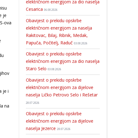
električnom energijom za dio naselja
nisu
Cesarica
06.08.2026
e je
Obavijest o prekidu opskrbe
AS-ova
električnom energijom za naselja
Rakitovac, Bilaj, Ribnik, Medak,
e
Papuča, Počitelj, Raduč
03.08.2026
Obavijest o prekidu opskrbe
du
električnom energijom za dio naselja
Staro Selo
03.08.2026
jihov
Obavijest o prekidu opskrbe
električnom energijom za dijelove
 je i
naselja Ličko Petrovo Selo i Rešetar
28.07.2026
da na
Obavijest o prekidu opskrbe
električnom energijom za dijelove
naselja Jezerce
28.07.2026