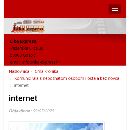
Lika Express
Pazariška ulica 36
53000 Gospić
email:
info@lika-express.hr
Naslovnica
Crna kronika
Komunicirala s nepoznatom osobom i ostala bez novca
internet
internet
Objavljeno:
09/07/2025