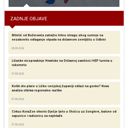
ZADNJE OBJAVE
Miletić od Božinovića zatražio hitnu istragu zbog sumnje na
nezakonito odlaganje otpada na državnom zemljištu u Udbini
08.08.2026
Ličanke viceprvakinje Hrvatske na Državnoj završnici HEP turnira u
rukometu
07.08.2026
Koliki dio plaće u Ličko-senjskoj županiji odlazi na gorivo? Nova
analiza otkriva regionalne razlike​
07.08.2026
Cirkus KoraZon otvorio Dječje ljeto u Otočcu uz žonglere, balone od
sapunice i radionicu za najmlađe
07.08.2026