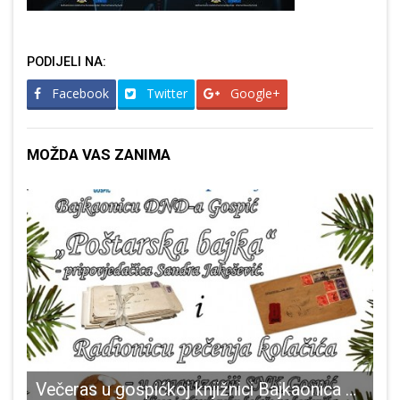
PODIJELI NA:
Facebook
Twitter
Google+
MOŽDA VAS ZANIMA
Večeras u gospićkoj knjižnici Bajkaonica DND-a
Z