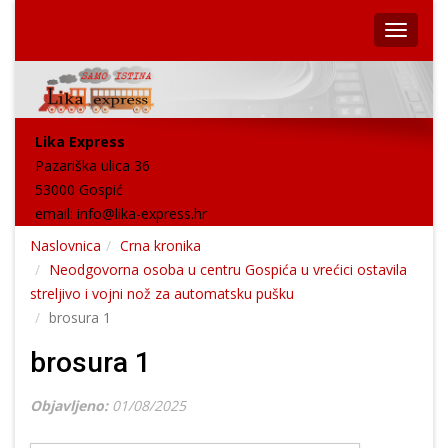
Lika Express
Pazariška ulica 36
53000 Gospić
email:
info@lika-express.hr
Naslovnica
Crna kronika
Neodgovorna osoba u centru Gospića u vrećici ostavila
streljivo i vojni nož za automatsku pušku
brosura 1
brosura 1
Objavljeno:
01/08/2025