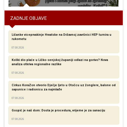
ZADNJE OBJAVE
Ličanke viceprvakinje Hrvatske na Državnoj završnici HEP turnira u
rukometu
07.08.2026
Koliki dio plaće u Ličko-senjskoj županiji odlazi na gorivo? Nova
analiza otkriva regionalne razlike​
07.08.2026
Cirkus KoraZon otvorio Dječje ljeto u Otočcu uz žonglere, balone od
sapunice i radionicu za najmlađe
07.08.2026
Gospić je naš dom: Dosta je procedura, vrijeme je za sanaciju
07.08.2026