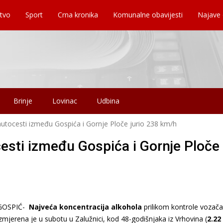
tvo
Sport
Crna kronika
Komunalne obavijesti
Najave
Brinje
Lovinac
Udbina
utocesti između Gospića i Gornje Ploče jurio 238 km/h
esti između Gospića i Gornje Ploče
GOSPIĆ-
Najveća koncentracija alkohola
prilikom kontrole vozača
izmjerena je u subotu u Zalužnici, kod 48-godišnjaka iz Vrhovina (
2.22