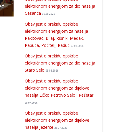
HDZ sjednicu Vijeća grada Gospića odgodio zbog nečijeg sitnog politikantstva izvan Gospića?
Prijave na radionicu sviranja dangubice u Otočcu
ODAZOVITE SE: U utorak i srijedu u Gospiću akcija dobrovoljnog darivanja krvi
električnom energijom za dio naselja
Cesarica
06.08.2026
Obavijest o prekidu opskrbe
električnom energijom za naselja
Rakitovac, Bilaj, Ribnik, Medak,
Papuča, Počitelj, Raduč
03.08.2026
Obavijest o prekidu opskrbe
električnom energijom za dio naselja
Staro Selo
03.08.2026
Obavijest o prekidu opskrbe
električnom energijom za dijelove
naselja Ličko Petrovo Selo i Rešetar
28.07.2026
Obavijest o prekidu opskrbe
električnom energijom za dijelove
naselja Jezerce
28.07.2026