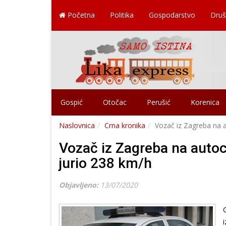
Početna
Politika
Gospodarstvo
Druš
Gospić
Otočac
Perušić
Korenica
Naslovnica
Crna kronika
Vozač iz Zagreba na a
Vozač iz Zagreba na autoc
jurio 238 km/h
Objavljeno:
13/07/2020