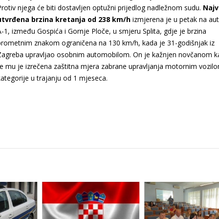
Protiv njega će biti dostavljen optužni prijedlog nadležnom sudu.
Najv
utvrđena brzina kretanja od 238 km/h
izmjerena je u petak na aut
A-1, između Gospića i Gornje Ploče, u smjeru Splita, gdje je brzina
prometnim znakom ograničena na 130 km/h, kada je 31-godišnjak iz
Zagreba upravljao osobnim automobilom. On je kažnjen novčanom 
te mu je izrečena zaštitna mjera zabrane upravljanja motornim vozil
kategorije u trajanju od 1 mjeseca.