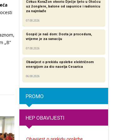
Cirkus KoraZon otvorio Dječje ljeto u Otočcu
eća
uz žonglere, balone od sapunice i radionicu
za najmlađe
ocesti
07.08.2026
kaznom,
Gospić je naš dom: Dosta je procedura,
vrijeme je za sanaciju
om „B“
07.08.2026
Obavijest o prekidu opskrbe električnom
energijom za dio naselja Cesarica
06.08.2026
PROMO
HEP OBAVIJESTI
Obavijest o prekidu opskrbe