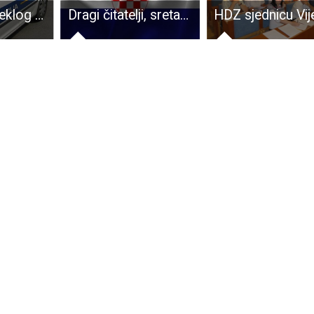
Tijekom proteklog vikenda evidentirano 108 prekršaja Zakona o sigurnosti prometa na cestama
Dragi čitatelji, sretan Vam Dan neovisnosti!!!