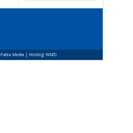
:
Palea Media
| Hosting:
WMD