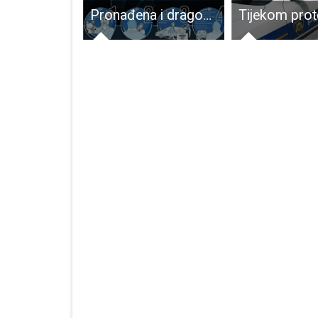
EKSKLUZIVNO: Priča o Juri Rajkoviću, jednom od najjačih ljudi na svijetu- ljudini iz Brinja koji je podizao konje,volove,aute…
Pronađena i dragovoljno predana razna minsko-eksplozivna sredstva