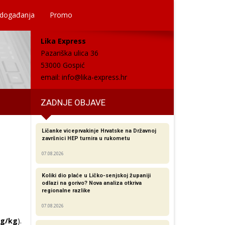
 događanja
Promo
Lika Express
Pazariška ulica 36
53000 Gospić
email:
info@lika-express.hr
ZADNJE OBJAVE
Ličanke viceprvakinje Hrvatske na Državnoj
završnici HEP turnira u rukometu
07.08.2026
Koliki dio plaće u Ličko-senjskoj županiji
odlazi na gorivo? Nova analiza otkriva
regionalne razlike​
07.08.2026
 g/kg
).