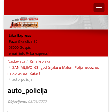
Lika Express
Pazariška ulica 36
53000 Gospić
email:
info@lika-express.hr
Naslovnica
Crna kronika
ZANIMLJIVO: 68- godišnjaku u Malom Polju nepoznat
netko ukrao - čaše!!!
auto_policija
auto_policija
Objavljeno:
03/01/2020