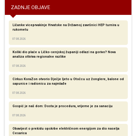
ZADNJE OBJAVE
Ličanke viceprvakinje Hrvatske na Državnoj završnici HEP turnira u
rukometu
07.08.2026
Koliki dio plaće u Ličko-senjskoj županiji odlazi na gorivo? Nova
analiza otkriva regionalne razlike​
07.08.2026
Cirkus KoraZon otvorio Dječje ljeto u Otočcu uz žonglere, balone od
sapunice i radionicu za najmlađe
07.08.2026
Gospić je naš dom: Dosta je procedura, vrijeme je za sanaciju
07.08.2026
Obavijest o prekidu opskrbe električnom energijom za dio naselja
Cesarica