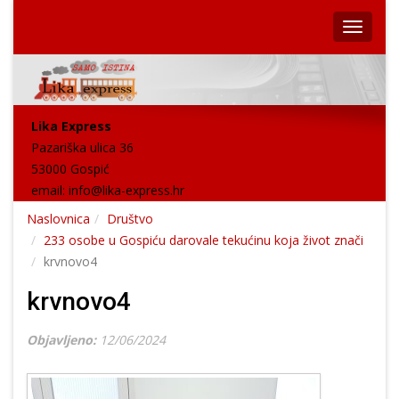
Lika Express
Pazariška ulica 36
53000 Gospić
email:
info@lika-express.hr
Naslovnica
Društvo
233 osobe u Gospiću darovale tekućinu koja život znači
krvnovo4
krvnovo4
Objavljeno:
12/06/2024