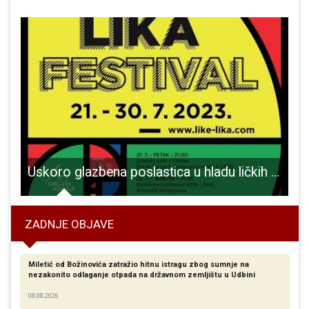
Uskoro glazbena poslastica u hladu ličkih šuma i planina – Like Lika Festival!
ZADNJE OBJAVE
Miletić od Božinovića zatražio hitnu istragu zbog sumnje na
nezakonito odlaganje otpada na državnom zemljištu u Udbini
08.08.2026