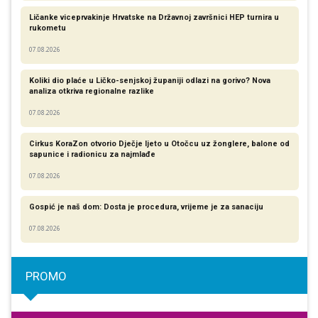
Ličanke viceprvakinje Hrvatske na Državnoj završnici HEP turnira u
rukometu
07.08.2026
Koliki dio plaće u Ličko-senjskoj županiji odlazi na gorivo? Nova
analiza otkriva regionalne razlike​
07.08.2026
Cirkus KoraZon otvorio Dječje ljeto u Otočcu uz žonglere, balone od
sapunice i radionicu za najmlađe
07.08.2026
Gospić je naš dom: Dosta je procedura, vrijeme je za sanaciju
07.08.2026
PROMO