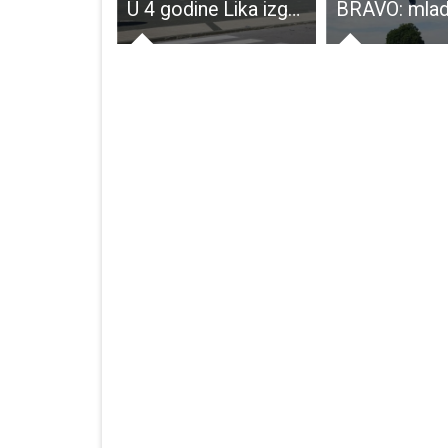
Zubovići ovogodišnji domaćin popularnih ljetnih igara
U 4 godine Lika izgubila više od 3,000 stanovnika