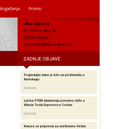
 događanja
Promo
Lika Express
Pazariška ulica 36
53000 Gospić
email:
info@lika-express.hr
ZADNJE OBJAVE
Pogledajte kako je bilo na pickleballu u
Karlobagu
05.08.2026
Ljetna STEM akademija ponovno stiže u
Nikola Tesla Experience Centar
04.08.2026
Krasno se priprema za svetkovinu Velike