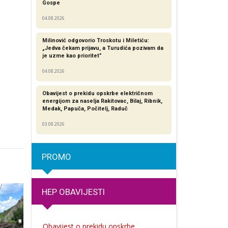
Gospe
04.08.2026
Milinović odgovorio Troskotu i Miletiću:
„Jedva čekam prijavu, a Turudića pozivam da
je uzme kao prioritet”
04.08.2026
Obavijest o prekidu opskrbe električnom
energijom za naselja Rakitovac, Bilaj, Ribnik,
Medak, Papuča, Počitelj, Raduč
03.08.2026
PROMO
HEP OBAVIJESTI
Obavijest o prekidu opskrbe