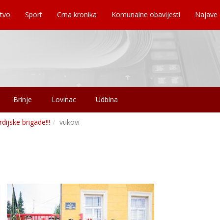
tvo
Sport
Crna kronika
Komunalne obavijesti
Najave
Brinje
Lovinac
Udbina
dijske brigade!!!
vukovi