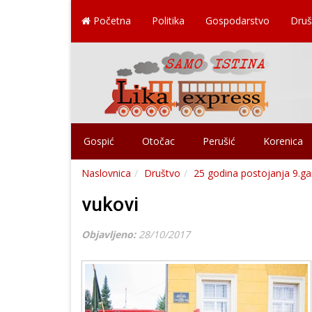
Početna
Politika
Gospodarstvo
Druš
Gospić
Otočac
Perušić
Korenica
Naslovnica
Društvo
25 godina postojanja 9.gar
vukovi
Objavljeno:
28/10/2017