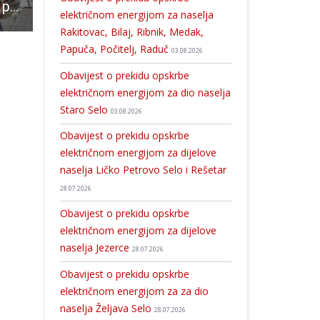
Jozefina Šarić – putoholičarka u krizi dvadesetih godina
Hrvatska i službeno slobodna od kuge malih preživača
BRAVO: šahisti osnovnoškolci iz Gospića najbolji u
električnom energijom za naselja
Rakitovac, Bilaj, Ribnik, Medak,
Papuča, Počitelj, Raduč
03.08.2026
Obavijest o prekidu opskrbe
električnom energijom za dio naselja
Staro Selo
03.08.2026
Obavijest o prekidu opskrbe
električnom energijom za dijelove
naselja Ličko Petrovo Selo i Rešetar
28.07.2026
Obavijest o prekidu opskrbe
električnom energijom za dijelove
naselja Jezerce
28.07.2026
Obavijest o prekidu opskrbe
električnom energijom za za dio
naselja Željava Selo
28.07.2026