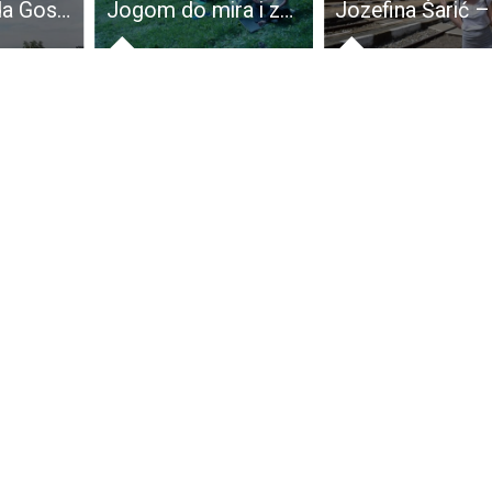
BRAVO: mlada Gospićanka Marija Došen jedna je od najboljih mladih hrvatskih nogometašica!!!
Jogom do mira i zdravlja