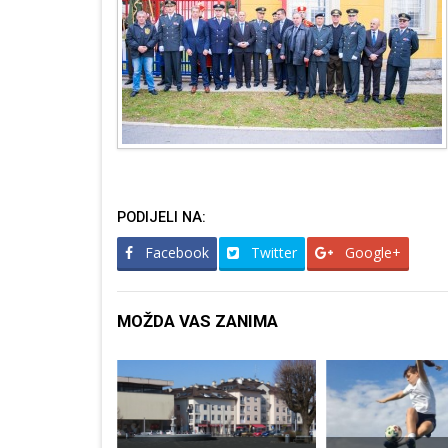
PODIJELI NA:
Facebook
Twitter
Google+
MOŽDA VAS ZANIMA