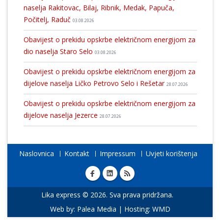
naselja Rakitovac, Bilaj, Ribnik, Medak, Papuča,
Počitelj, Raduč
03.08.2026
Obavijest o prekidu opskrbe električnom energijom za
dio naselja Staro Selo
03.08.2026
Obavijest o prekidu opskrbe električnom energijom za
dijelove naselja Ličko Petrovo Selo i Rešetar
28.07.2026
Obavijest o prekidu opskrbe električnom energijom za
dijelove naselja Jezerce
28.07.2026
Naslovnica
Kontakt
Impressum
Uvjeti korištenja
Lika express © 2026. Sva prava pridržana.
Web by:
Palea Media
| Hosting:
WMD