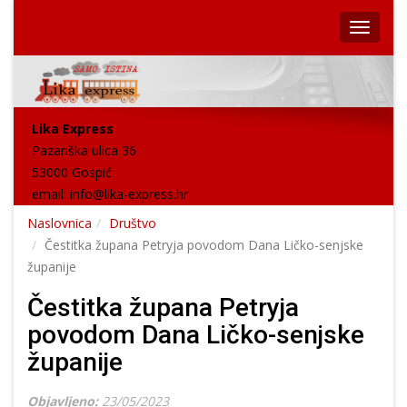
Lika Express
Pazariška ulica 36
53000 Gospić
email:
info@lika-express.hr
Naslovnica
Društvo
Čestitka župana Petryja povodom Dana Ličko-senjske
županije
Čestitka župana Petryja
povodom Dana Ličko-senjske
županije
Objavljeno:
23/05/2023