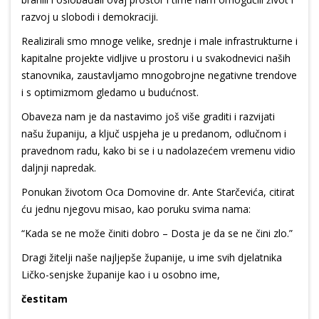
razvoj u slobodi i demokraciji.
Realizirali smo mnoge velike, srednje i male infrastrukturne i
kapitalne projekte vidljive u prostoru i u svakodnevici naših
stanovnika, zaustavljamo mnogobrojne negativne trendove
i s optimizmom gledamo u budućnost.
Obaveza nam je da nastavimo još više graditi i razvijati
našu županiju, a ključ uspjeha je u predanom, odlučnom i
pravednom radu, kako bi se i u nadolazećem vremenu vidio
daljnji napredak.
Ponukan životom Oca Domovine dr. Ante Starčevića, citirat
ću jednu njegovu misao, kao poruku svima nama:
“Kada se ne može činiti dobro – Dosta je da se ne čini zlo.”
Dragi žitelji naše najljepše županije, u ime svih djelatnika
Ličko-senjske županije kao i u osobno ime,
čestitam