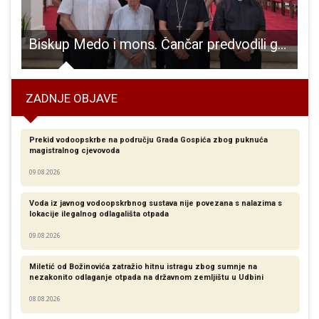
enjačevi zapisi” legendarnog Stipe Božića
Biskup Medo i mons. Čančar predvodili godišnju sjednicu Kaptola sv. Marije
ZADNJE OBJAVE
Prekid vodoopskrbe na području Grada Gospića zbog puknuća
magistralnog cjevovoda
09.08.2026
Voda iz javnog vodoopskrbnog sustava nije povezana s nalazima s
lokacije ilegalnog odlagališta otpada
09.08.2026
Miletić od Božinovića zatražio hitnu istragu zbog sumnje na
nezakonito odlaganje otpada na državnom zemljištu u Udbini
08.08.2026