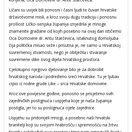
Ličani su uvijek bili ponosni i časni ljudi te čuvari hrvatske
državotvorne misli, a kroz svoju dugu tradiciju i ponosnu
prošlost Ličko-senjska županija iznjedrila je mnoge
znamenite građane od kojih posebno na ovaj dan ističemo
Oca Domovine dr. Antu Starčevića, istaknutog domoljuba
čija politička misao seže i prisutna je, ne samo u Hrvatskoj
suvremenoj stvarnosti, nego je obilježila i stvaranje
suvremene slike ovog dijela hrvatskog prostora.
Cjelokupno njegovo djelovanje bilo je za dobrobit
hrvatskog naroda i podređeno sreći Hrvatske. Tu je ljubav
crpio iz rodne grude Like – srca Hrvatske domovine.
Kroz ove povijesne godine, ponosno se prisjetimo svih
zajedničkih postignuća i uspjeha koje je naša županija
postigla, jer to su postignuća cijele zajednice.
Uspjehu su pridonijeli mnogi, a posebno naši hrvatski
branitelji koji su svojom hrabrošću i spremnošću na žrtvu
branili i oslobađali ovaj prostor i time nam omogućili život i