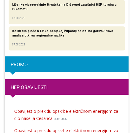
Ličanke viceprvakinje Hrvatske na Državnoj završnici HEP turnira u
rukometu
07.08.2026
Koliki dio plaće u Ličko-senjskoj županiji odlazi na gorivo? Nova
analiza otkriva regionalne razlike​
07.08.2026
PROMO
HEP OBAVIJESTI
Obavijest o prekidu opskrbe električnom energijom za
dio naselja Cesarica
06.08.2026
Obavijest o prekidu opskrbe električnom energijom za