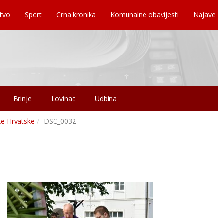
tvo
Sport
Crna kronika
Komunalne obavijesti
Najave
Brinje
Lovinac
Udbina
ke Hrvatske
DSC_0032