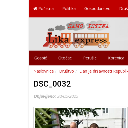
Početna
Politika
Gospodarstvo
Druš
Gospić
Otočac
Perušić
Korenica
Naslovnica
Društvo
Dan je državnosti Republi
DSC_0032
Objavljeno:
30/05/2025