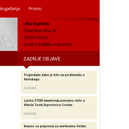
 događanja
Promo
Lika Express
Pazariška ulica 36
53000 Gospić
email:
info@lika-express.hr
ZADNJE OBJAVE
Pogledajte kako je bilo na pickleballu u
Karlobagu
05.08.2026
Ljetna STEM akademija ponovno stiže u
Nikola Tesla Experience Centar
04.08.2026
Krasno se priprema za svetkovinu Velike