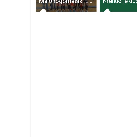
Aktivnosti na svježem zraku- TZ Grada Otočca predstavlja novu promotivnu brošuru
Malonogometaši LIKA ŠPORTA sjajni u drugoj hrvatskoj malonogometnoj ligi