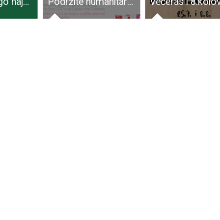
Krenuo je dugo najavljivani natječaj za sufinanciranje organizacije koncerata u manjim sredinama, pilot projekta “AJMO!”
Podržite humanitarnu akciju Foruma žena SDP-a za Zakladu Ana Rukavina