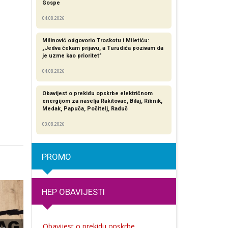
Gospe
04.08.2026
Milinović odgovorio Troskotu i Miletiću:
„Jedva čekam prijavu, a Turudića pozivam da
je uzme kao prioritet”
04.08.2026
Obavijest o prekidu opskrbe električnom
energijom za naselja Rakitovac, Bilaj, Ribnik,
Medak, Papuča, Počitelj, Raduč
03.08.2026
PROMO
HEP OBAVIJESTI
Obavijest o prekidu opskrbe