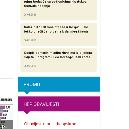
rujnu hodat će sa sudionicima Hrvatskog
festivala hodanja
06.08.2026
Nalaz o 37.000 tona otpada u Gospiću: Tlo
teško onečišćeno uz rizik daljnjeg širenja
06.08.2026
Gospić domaćin mladim Hrvatima iz cijeloga
svijeta u programu Eco Heritage Task Force
06.08.2026
PROMO
HEP OBAVIJESTI
Obavijest o prekidu opskrbe
Surova stvarnost:po razvijenosti Ličko-senjska županija pri nacionalnom dnu, po klijentelizmu uvjerljivo prva!!!
Učenica gospićke Strukovne škole Karla Kalauz i ove školske godine vrlo uspješna u kvizu „Čitanjem do zvijezda“!
SPASITE SVOJU KOŽU: U GOSPIĆU U JEDNOM DANU OBAVLJENA ČAK 272 BESPLATNA PREGLEDA MADEŽA, OTKRIVEN SAMO 1 S