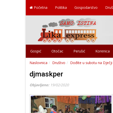
Početna
Politika
Gospodarstvo
Druš
Gospić
Otočac
Perušić
Korenica
Naslovnica
Društvo
Dođite u subotu na Dječji 
djmaskper
Objavljeno:
19/02/2020