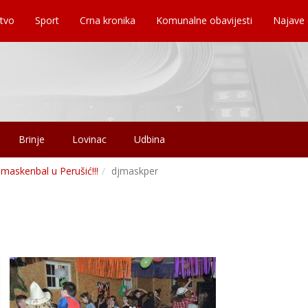
tvo
Sport
Crna kronika
Komunalne obavijesti
Najave
Brinje
Lovinac
Udbina
maskenbal u Perušić!!!
djmaskper