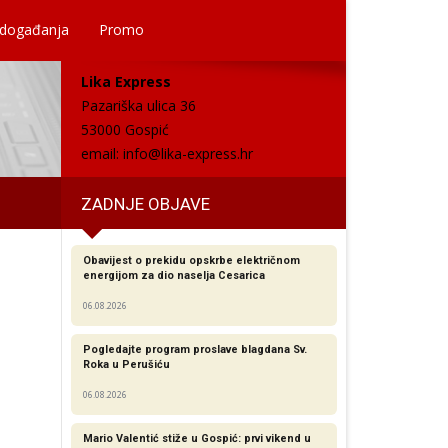
 događanja
Promo
Lika Express
Pazariška ulica 36
53000 Gospić
email:
info@lika-express.hr
ZADNJE OBJAVE
Obavijest o prekidu opskrbe električnom
energijom za dio naselja Cesarica
06.08.2026
Pogledajte program proslave blagdana Sv.
Roka u Perušiću
06.08.2026
Mario Valentić stiže u Gospić: prvi vikend u