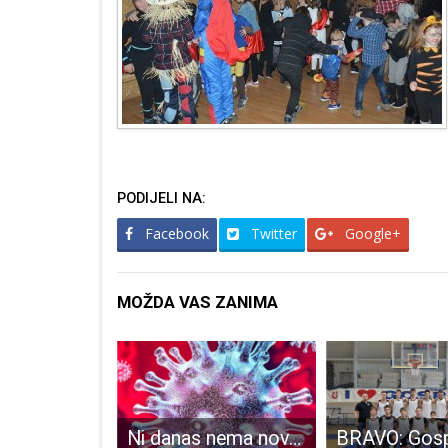
PODIJELI NA:
Facebook
Twitter
Google+
MOŽDA VAS ZANIMA
Gospićki hrvači najbolji na turniru Gospić open 2018.!!!
Ni danas nema novooboljelih od COVID-19