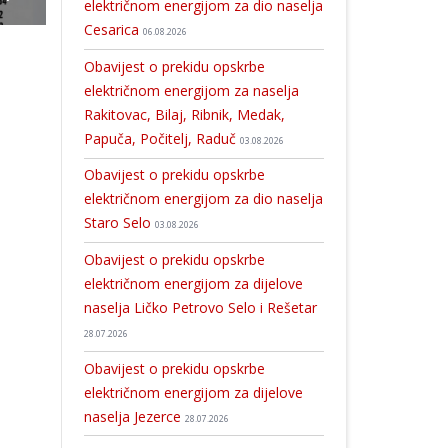
električnom energijom za dio naselja
Cesarica
06.08.2026
Obavijest o prekidu opskrbe
električnom energijom za naselja
Rakitovac, Bilaj, Ribnik, Medak,
Papuča, Počitelj, Raduč
03.08.2026
Obavijest o prekidu opskrbe
električnom energijom za dio naselja
Staro Selo
03.08.2026
Obavijest o prekidu opskrbe
električnom energijom za dijelove
naselja Ličko Petrovo Selo i Rešetar
28.07.2026
Obavijest o prekidu opskrbe
električnom energijom za dijelove
naselja Jezerce
28.07.2026