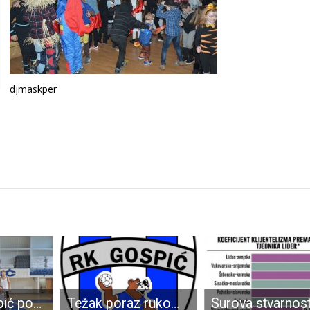
djmaskper
BRAVO: Gospić pokazao karakter: u triler završnici bolji od Mladosti Zagreb (73:70)
Težak poraz rukometaša Gospića na otvaranju proljetnog dijela sezone