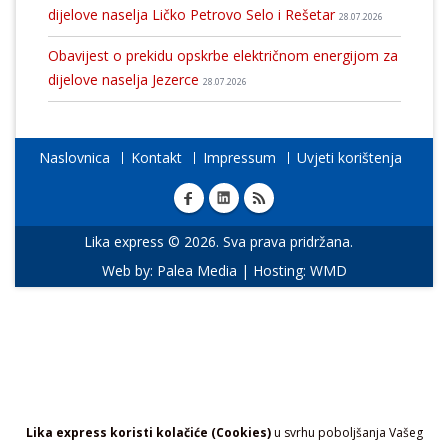
dijelove naselja Ličko Petrovo Selo i Rešetar
28.07.2026
Obavijest o prekidu opskrbe električnom energijom za
dijelove naselja Jezerce
28.07.2026
Naslovnica
Kontakt
Impressum
Uvjeti korištenja
Lika express © 2026. Sva prava pridržana.
Web by:
Palea Media
| Hosting:
WMD
Lika express koristi kolačiće (Cookies)
u svrhu poboljšanja Vašeg