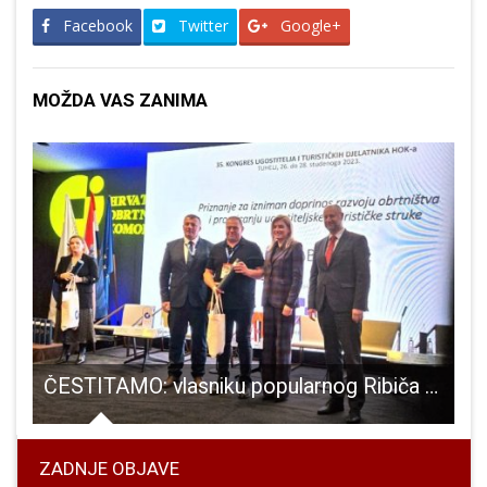
Facebook
Twitter
Google+
MOŽDA VAS ZANIMA
ČESTITAMO: vlasniku popularnog Ribiča u Otočcu Marinku Bobincu visoko obrtničko priznanje
ZADNJE OBJAVE