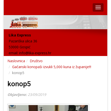
Lika Express
Pazariška ulica 36
53000 Gospić
email:
info@lika-express.hr
Naslovnica
Društvo
Gačanski konopaši izvukli 5,000 kuna iz županije!!!
konop5
konop5
Objavljeno:
23/09/2019