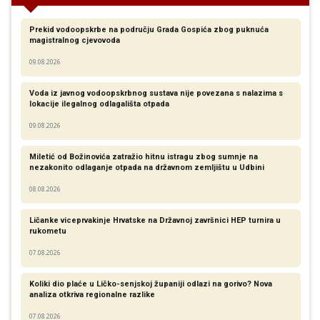
Prekid vodoopskrbe na području Grada Gospića zbog puknuća
magistralnog cjevovoda
09.08.2026
Voda iz javnog vodoopskrbnog sustava nije povezana s nalazima s
lokacije ilegalnog odlagališta otpada
09.08.2026
Miletić od Božinovića zatražio hitnu istragu zbog sumnje na
nezakonito odlaganje otpada na državnom zemljištu u Udbini
08.08.2026
Ličanke viceprvakinje Hrvatske na Državnoj završnici HEP turnira u
rukometu
07.08.2026
Koliki dio plaće u Ličko-senjskoj županiji odlazi na gorivo? Nova
analiza otkriva regionalne razlike​
07.08.2026