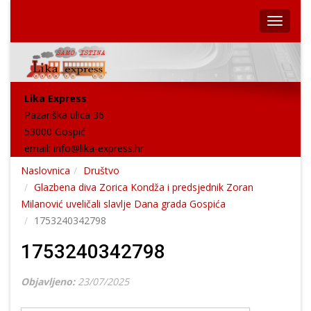
Lika Express
Pazariška ulica 36
53000 Gospić
email:
info@lika-express.hr
Naslovnica
Društvo
Glazbena diva Zorica Kondža i predsjednik Zoran
Milanović uveličali slavlje Dana grada Gospića
1753240342798
1753240342798
Objavljeno:
23/07/2025