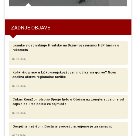
radu sa ženama žrtvama nasilja i nasilja u obitelji“
ZADNJE OBJAVE
Ličanke viceprvakinje Hrvatske na Državnoj završnici HEP turnira u
rukometu
07.08.2026
Koliki dio plaće u Ličko-senjskoj županiji odlazi na gorivo? Nova
analiza otkriva regionalne razlike​
07.08.2026
Cirkus KoraZon otvorio Dječje ljeto u Otočcu uz žonglere, balone od
sapunice i radionicu za najmlađe
07.08.2026
Gospić je naš dom: Dosta je procedura, vrijeme je za sanaciju
07.08.2026