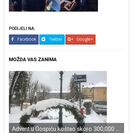
PODIJELI NA:
Facebook
Twitter
Google+
MOŽDA VAS ZANIMA
Advent u Gospiću koštao skoro 300,000 kuna,a za božićno i novogodišnje kićenje grada u prvom polugodištu plaćeno skoro pola milijuna kuna