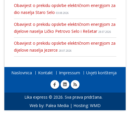
Obavijest o prekidu opskrbe električnom energijom za
dio naselja Staro Selo
03.08.2026
Obavijest o prekidu opskrbe električnom energijom za
dijelove naselja Ličko Petrovo Selo i Rešetar
28.07.2026
Obavijest o prekidu opskrbe električnom energijom za
dijelove naselja Jezerce
28.07.2026
Naslovnica
Kontakt
Impressum
Uvjeti korištenja
Lika express © 2026. Sva prava pridržana.
Web by:
Palea Media
| Hosting:
WMD