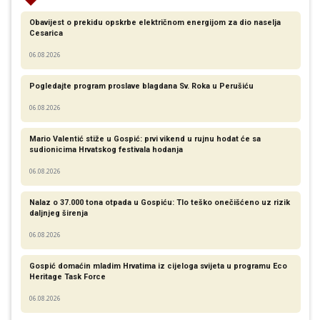
Obavijest o prekidu opskrbe električnom energijom za dio naselja
Cesarica
06.08.2026
Pogledajte program proslave blagdana Sv. Roka u Perušiću
06.08.2026
Mario Valentić stiže u Gospić: prvi vikend u rujnu hodat će sa
sudionicima Hrvatskog festivala hodanja
06.08.2026
Nalaz o 37.000 tona otpada u Gospiću: Tlo teško onečišćeno uz rizik
daljnjeg širenja
06.08.2026
Gospić domaćin mladim Hrvatima iz cijeloga svijeta u programu Eco
Heritage Task Force
06.08.2026