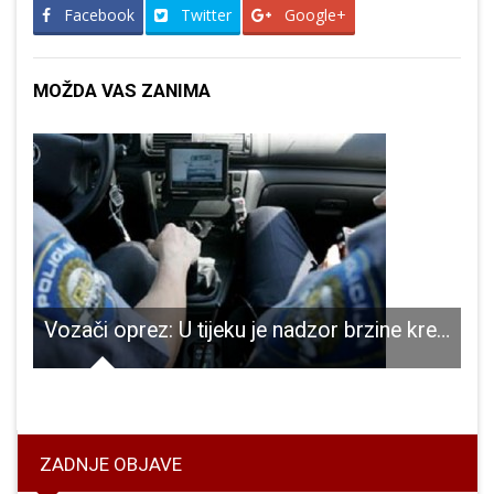
Facebook
Twitter
Google+
MOŽDA VAS ZANIMA
Vozači oprez: U tijeku je nadzor brzine kretanja vozila!!!
ospiću, Ličkom Osiku, Perušiću i Udbini
ZADNJE OBJAVE