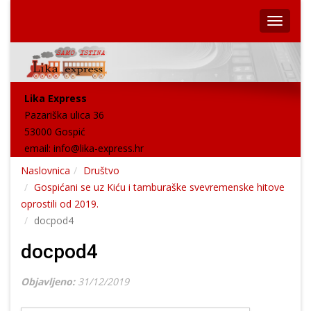
Lika Express
Pazariška ulica 36
53000 Gospić
email:
info@lika-express.hr
Naslovnica
Društvo
Gospićani se uz Kiću i tamburaške svevremenske hitove
oprostili od 2019.
docpod4
docpod4
Objavljeno:
31/12/2019