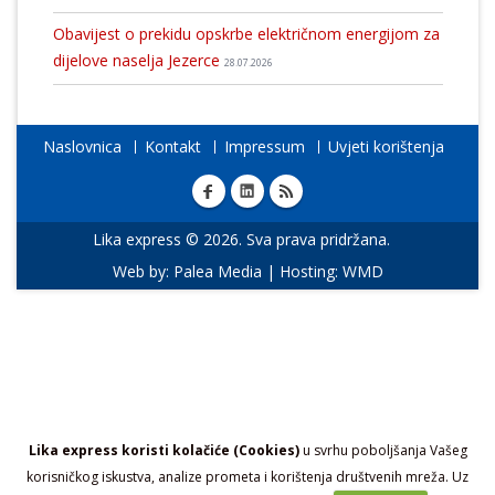
Obavijest o prekidu opskrbe električnom energijom za
dijelove naselja Jezerce
28.07.2026
Naslovnica
Kontakt
Impressum
Uvjeti korištenja
Lika express © 2026. Sva prava pridržana.
Web by:
Palea Media
| Hosting:
WMD
Lika express koristi kolačiće (Cookies)
u svrhu poboljšanja Vašeg
korisničkog iskustva, analize prometa i korištenja društvenih mreža. Uz