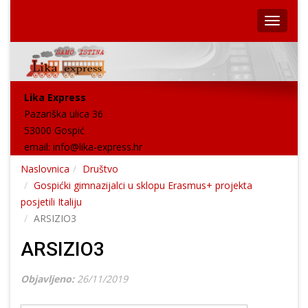
Lika Express
Pazariška ulica 36
53000 Gospić
email:
info@lika-express.hr
Naslovnica
Društvo
Gospićki gimnazijalci u sklopu Erasmus+ projekta
posjetili Italiju
ARSIZIO3
ARSIZIO3
Objavljeno:
26/11/2019