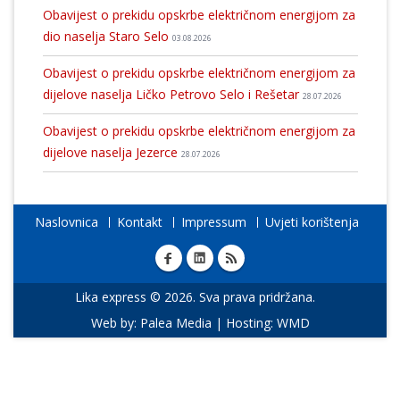
Obavijest o prekidu opskrbe električnom energijom za
dio naselja Staro Selo
03.08.2026
Obavijest o prekidu opskrbe električnom energijom za
dijelove naselja Ličko Petrovo Selo i Rešetar
28.07.2026
Obavijest o prekidu opskrbe električnom energijom za
dijelove naselja Jezerce
28.07.2026
Naslovnica
Kontakt
Impressum
Uvjeti korištenja
Lika express © 2026. Sva prava pridržana.
Web by:
Palea Media
| Hosting:
WMD