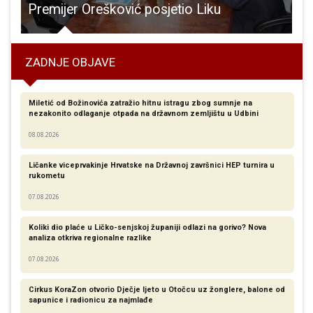
Premijer Orešković posjetio Liku
D
ZADNJE OBJAVE
Miletić od Božinovića zatražio hitnu istragu zbog sumnje na
nezakonito odlaganje otpada na državnom zemljištu u Udbini
08.08.2026
Ličanke viceprvakinje Hrvatske na Državnoj završnici HEP turnira u
rukometu
07.08.2026
Koliki dio plaće u Ličko-senjskoj županiji odlazi na gorivo? Nova
analiza otkriva regionalne razlike​
07.08.2026
Cirkus KoraZon otvorio Dječje ljeto u Otočcu uz žonglere, balone od
sapunice i radionicu za najmlađe