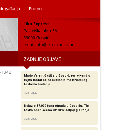
 događanja
Promo
Lika Express
Pazariška ulica 36
53000 Gospić
email:
info@lika-express.hr
ZADNJE OBJAVE
71342
Mario Valentić stiže u Gospić: prvi vikend u
rujnu hodat će sa sudionicima Hrvatskog
festivala hodanja
06.08.2026
Nalaz o 37.000 tona otpada u Gospiću: Tlo
teško onečišćeno uz rizik daljnjeg širenja
06.08.2026