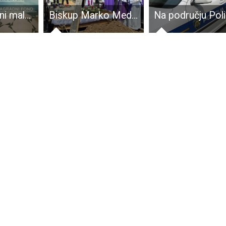
Prijave za ljetni malonogometni turnir
Biskup Marko Medo predvodio oproštaj od Ruže Miličević: „Majka ne daje samo stvari, majka daje sebe“