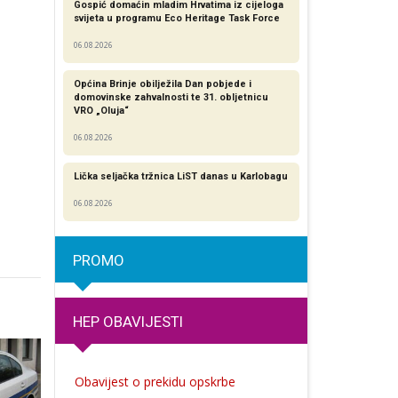
Gospić domaćin mladim Hrvatima iz cijeloga
svijeta u programu Eco Heritage Task Force
06.08.2026
Općina Brinje obilježila Dan pobjede i
domovinske zahvalnosti te 31. obljetnicu
VRO „Oluja“
06.08.2026
Lička seljačka tržnica LiST danas u Karlobagu
06.08.2026
PROMO
HEP OBAVIJESTI
Obavijest o prekidu opskrbe