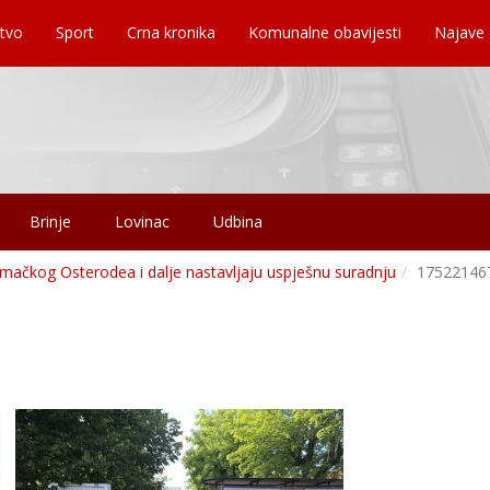
tvo
Sport
Crna kronika
Komunalne obavijesti
Najave
Brinje
Lovinac
Udbina
njemačkog Osterodea i dalje nastavljaju uspješnu suradnju
17522146