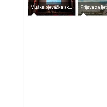
Poziv građanima za sudjelovanje na svečanoj sjednici Županijske skupštine
Muška pjevačka skupina HKUD-a Široka Kula svojim nastupom zaslužila je predstavljanje na državnoj smotri malih vokalnih sastava