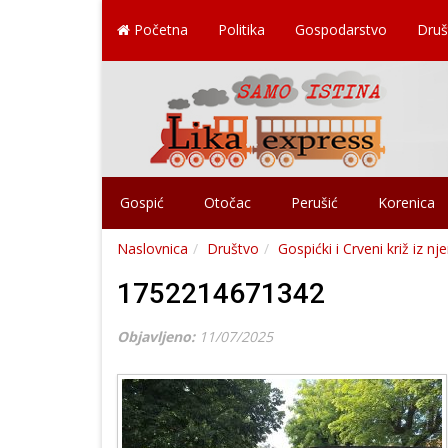
Početna
Politika
Gospodarstvo
Druš
Gospić
Otočac
Perušić
Korenica
Naslovnica
Društvo
Gospićki i Crveni križ iz 
1752214671342
Objavljeno:
11/07/2025