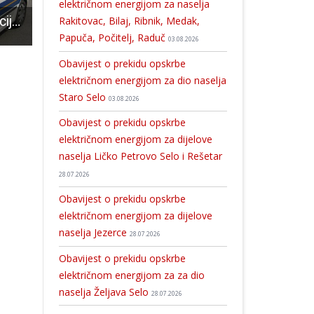
električnom energijom za naselja
Na području Policijske uprave ličko-senjske tijekom proteklog vikenda evidentirane su četiri prometne nesreće
Lička penjačka škola u PAK Annapurni
Festival znanosti približio psihologiju gospićkim 
Rakitovac, Bilaj, Ribnik, Medak,
Papuča, Počitelj, Raduč
03.08.2026
Obavijest o prekidu opskrbe
električnom energijom za dio naselja
Staro Selo
03.08.2026
Obavijest o prekidu opskrbe
električnom energijom za dijelove
naselja Ličko Petrovo Selo i Rešetar
28.07.2026
Obavijest o prekidu opskrbe
električnom energijom za dijelove
naselja Jezerce
28.07.2026
Obavijest o prekidu opskrbe
električnom energijom za za dio
naselja Željava Selo
28.07.2026