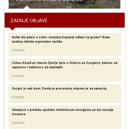
ZADNJE OBJAVE
Koliki dio plaće u Ličko-senjskoj županiji odlazi na gorivo? Nova
analiza otkriva regionalne razlike​
07.08.2026
Cirkus KoraZon otvorio Dječje ljeto u Otočcu uz žonglere, balone od
sapunice i radionicu za najmlađe
07.08.2026
Gospić je naš dom: Dosta je procedura, vrijeme je za sanaciju
07.08.2026
Obavijest o prekidu opskrbe električnom energijom za dio naselja
Cesarica
06.08.2026