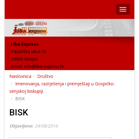
Lika Express
Pazariška ulica 36
53000 Gospić
email:
info@lika-express.hr
Naslovnica
Društvo
Imenovanja, razrješenja i premještaji u Gospićko-
senjskoj biskupiji
BISK
BISK
Objavljeno:
24/08/2016