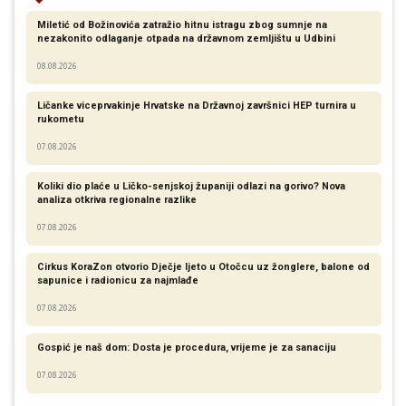
Miletić od Božinovića zatražio hitnu istragu zbog sumnje na
nezakonito odlaganje otpada na državnom zemljištu u Udbini
08.08.2026
Ličanke viceprvakinje Hrvatske na Državnoj završnici HEP turnira u
rukometu
07.08.2026
Koliki dio plaće u Ličko-senjskoj županiji odlazi na gorivo? Nova
analiza otkriva regionalne razlike​
07.08.2026
Cirkus KoraZon otvorio Dječje ljeto u Otočcu uz žonglere, balone od
sapunice i radionicu za najmlađe
07.08.2026
Gospić je naš dom: Dosta je procedura, vrijeme je za sanaciju
07.08.2026