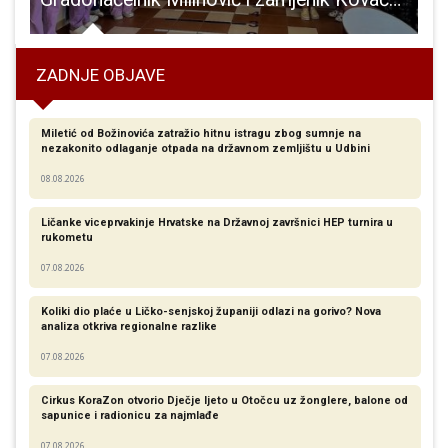
ZADNJE OBJAVE
Miletić od Božinovića zatražio hitnu istragu zbog sumnje na
nezakonito odlaganje otpada na državnom zemljištu u Udbini
08.08.2026
Ličanke viceprvakinje Hrvatske na Državnoj završnici HEP turnira u
rukometu
07.08.2026
Koliki dio plaće u Ličko-senjskoj županiji odlazi na gorivo? Nova
analiza otkriva regionalne razlike​
07.08.2026
Cirkus KoraZon otvorio Dječje ljeto u Otočcu uz žonglere, balone od
sapunice i radionicu za najmlađe
07.08.2026