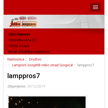
Lika Express
Pazariška ulica 36
53000 Gospić
email:
info@lika-express.hr
Naslovnica
Društvo
Lampioni osvijetlili nebo iznad Gospića!
lamppros7
lamppros7
Objavljeno:
30/12/2019