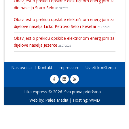
Obavijest o prekidu opskrbe električnom energijom za
dio naselja Staro Selo
03.08.2026
Obavijest o prekidu opskrbe električnom energijom za
dijelove naselja Ličko Petrovo Selo i Rešetar
28.07.2026
Obavijest o prekidu opskrbe električnom energijom za
dijelove naselja Jezerce
28.07.2026
Naslovnica
Kontakt
Impressum
Uvjeti korištenja
Lika express © 2026. Sva prava pridržana.
Web by:
Palea Media
| Hosting:
WMD