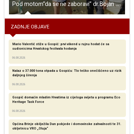
vić izabrana za predsjednicu Vijeća srpske nacionalne manjine grada Gospića
Pod motom”da se ne zaboravi” dr.Bojan Glažar osmi put preplivao 15 kilometara rijeke Like uzvodno
ZADNJE OBJAVE
Mario Valentić stiže u Gospić: prvi vikend u rujnu hodat će sa
sudionicima Hrvatskog festivala hodanja
06.08.2026
Nalaz o 37.000 tona otpada u Gospiću: Tlo teško onečišćeno uz rizik
daljnjeg širenja
06.08.2026
Gospić domaćin mladim Hrvatima iz cijeloga svijeta u programu Eco
Heritage Task Force
06.08.2026
Općina Brinje obilježila Dan pobjede i domovinske zahvalnosti te 31.
obljetnicu VRO „Oluja“