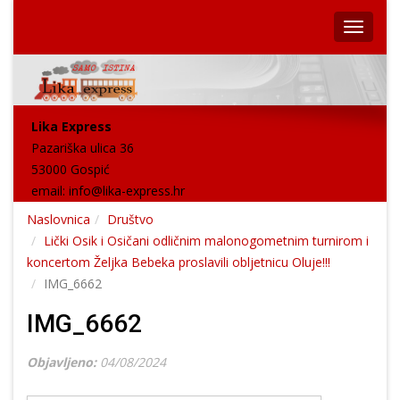
Lika Express
Pazariška ulica 36
53000 Gospić
email:
info@lika-express.hr
Naslovnica
Društvo
Lički Osik i Osičani odličnim malonogometnim turnirom i
koncertom Željka Bebeka proslavili obljetnicu Oluje!!!
IMG_6662
IMG_6662
Objavljeno:
04/08/2024