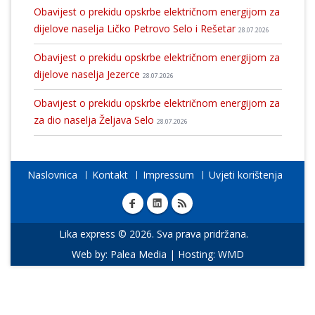
Obavijest o prekidu opskrbe električnom energijom za
dijelove naselja Ličko Petrovo Selo i Rešetar
28.07.2026
Obavijest o prekidu opskrbe električnom energijom za
dijelove naselja Jezerce
28.07.2026
Obavijest o prekidu opskrbe električnom energijom za
za dio naselja Željava Selo
28.07.2026
Naslovnica
Kontakt
Impressum
Uvjeti korištenja
Lika express © 2026. Sva prava pridržana.
Web by:
Palea Media
| Hosting:
WMD