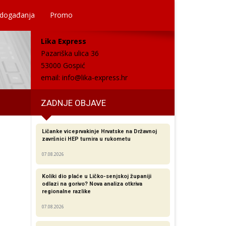
 događanja
Promo
Lika Express
Pazariška ulica 36
53000 Gospić
email:
info@lika-express.hr
ZADNJE OBJAVE
Ličanke viceprvakinje Hrvatske na Državnoj
završnici HEP turnira u rukometu
07.08.2026
Koliki dio plaće u Ličko-senjskoj županiji
odlazi na gorivo? Nova analiza otkriva
regionalne razlike​
07.08.2026