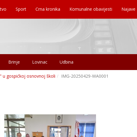
tvo
Sport
Crna kronika
Komunalne obavijesti
Najave
Brinje
Lovinac
Udbina
" u gospićkoj osnovnoj školi
IMG-20250429-WA0001