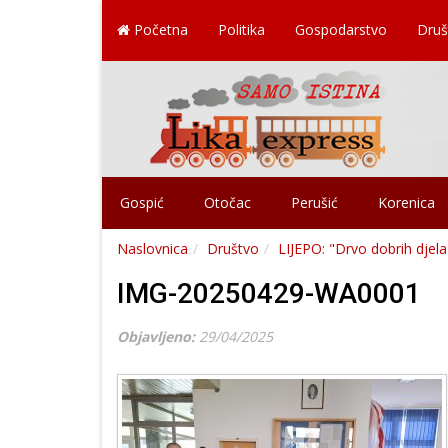
Početna
Politika
Gospodarstvo
Druš
Gospić
Otočac
Perušić
Korenica
Naslovnica
Društvo
LIJEPO: "Drvo dobrih djela
IMG-20250429-WA0001
Objavljeno:
29/04/2025