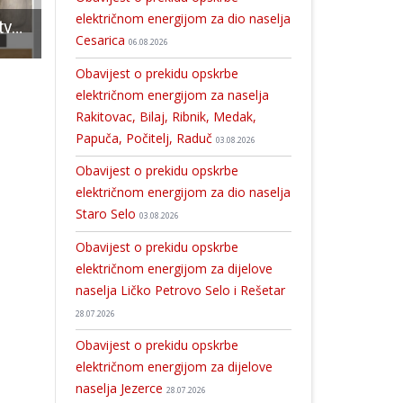
Čelnik županijskog HNS-a Krunoslav Tomljanović odgovorio na jučerašnju presicu Tom
električnom energijom za dio naselja
Večeras će biti otvorena izložba radova nastalih na kiparskoj radionici u Gospiću
BRAVO: nagrade najboljim sportašima grada Gospića
Cesarica
06.08.2026
Obavijest o prekidu opskrbe
električnom energijom za naselja
Rakitovac, Bilaj, Ribnik, Medak,
Papuča, Počitelj, Raduč
03.08.2026
Obavijest o prekidu opskrbe
električnom energijom za dio naselja
Staro Selo
03.08.2026
Obavijest o prekidu opskrbe
električnom energijom za dijelove
naselja Ličko Petrovo Selo i Rešetar
28.07.2026
Obavijest o prekidu opskrbe
električnom energijom za dijelove
naselja Jezerce
28.07.2026