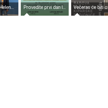
Perušićanka Helena Karić, dobitnica priznanja za najbolju učenicu Strukovnih škola u Hrvatskoj i višestruka državna prvakinja u frizerstvu na prijemu kod župana Petryja
Provedite prvi dan ljeta na Oštri i Metlači