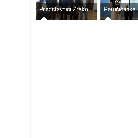
Nezavisna lista mladih pokrenula projekt “Pitaj Karla”
Predstavnici Zrakoplovnog saveza kod župana Darka Milinovića