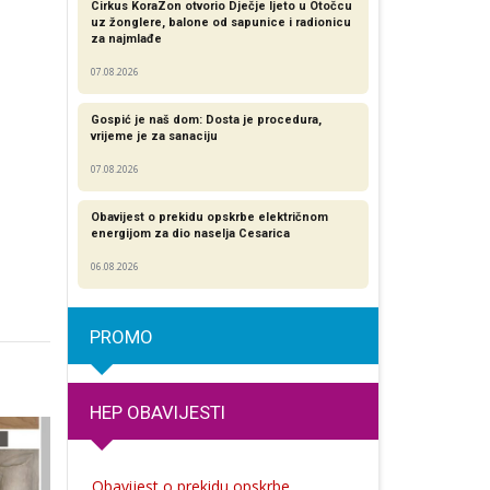
Cirkus KoraZon otvorio Dječje ljeto u Otočcu
uz žonglere, balone od sapunice i radionicu
za najmlađe
07.08.2026
Gospić je naš dom: Dosta je procedura,
vrijeme je za sanaciju
07.08.2026
Obavijest o prekidu opskrbe električnom
energijom za dio naselja Cesarica
06.08.2026
PROMO
HEP OBAVIJESTI
Obavijest o prekidu opskrbe