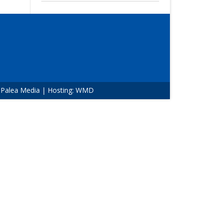
:
Palea Media
| Hosting:
WMD