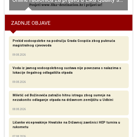
ZADNJE OBJAVE
Prekid vodoopskrbe na području Grada Gospića zbog puknuća
magistralnog cjevovoda
09.08.2026
Voda iz javnog vodoopskrbnog sustava nije povezana s nalazima s
lokacije ilegalnog odlagališta otpada
09.08.2026
Miletić od Božinovića zatražio hitnu istragu zbog sumnje na
nezakonito odlaganje otpada na državnom zemljištu u Udbini
08.08.2026
Ličanke viceprvakinje Hrvatske na Državnoj završnici HEP turnira u
rukometu
07.08.2026