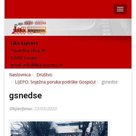
Lika Express
Pazariška ulica 36
53000 Gospić
email:
info@lika-express.hr
Naslovnica
Društvo
LIJEPO: Snježna poruka podrške Gospiću!
gsnedse
gsnedse
Objavljeno:
23/03/2020