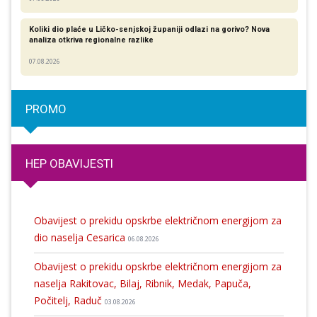
Koliki dio plaće u Ličko-senjskoj županiji odlazi na gorivo? Nova
analiza otkriva regionalne razlike​
07.08.2026
PROMO
HEP OBAVIJESTI
Obavijest o prekidu opskrbe električnom energijom za
dio naselja Cesarica
06.08.2026
Obavijest o prekidu opskrbe električnom energijom za
naselja Rakitovac, Bilaj, Ribnik, Medak, Papuča,
Počitelj, Raduč
03.08.2026