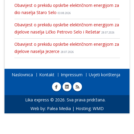
Obavijest o prekidu opskrbe električnom energijom za
dio naselja Staro Selo
03.08.2026
Obavijest o prekidu opskrbe električnom energijom za
dijelove naselja Ličko Petrovo Selo i Rešetar
28.07.2026
Obavijest o prekidu opskrbe električnom energijom za
dijelove naselja Jezerce
28.07.2026
Naslovnica
Kontakt
Impressum
Uvjeti korištenja
Lika express © 2026. Sva prava pridržana.
Web by:
Palea Media
| Hosting:
WMD