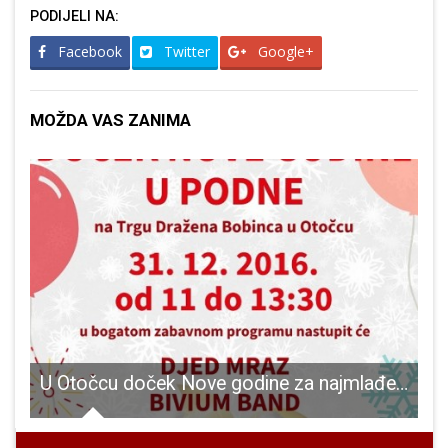
PODIJELI NA:
Facebook
Twitter
Google+
MOŽDA VAS ZANIMA
asmus+ projektu „Mreža UNESCO-vih kulturnih prostora“
U Otočcu doček Nove godine za najmlađe u podne