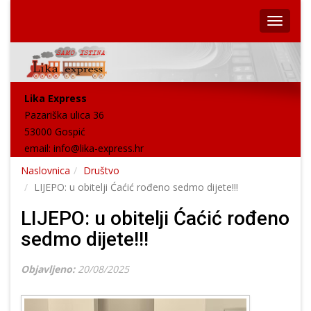
Lika Express
Pazariška ulica 36
53000 Gospić
email:
info@lika-express.hr
Naslovnica
Društvo
LIJEPO: u obitelji Ćaćić rođeno sedmo dijete!!!
LIJEPO: u obitelji Ćaćić rođeno
sedmo dijete!!!
Objavljeno:
20/08/2025