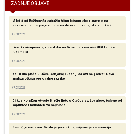
ZADNJE OBJAVE
Miletić od Božinovića zatražio hitnu istragu zbog sumnje na
nezakonito odlaganje otpada na državnom zemljištu u Udbini
08.08.2026
Ličanke viceprvakinje Hrvatske na Državnoj završnici HEP turnira u
rukometu
07.08.2026
Koliki dio plaće u Ličko-senjskoj županiji odlazi na gorivo? Nova
analiza otkriva regionalne razlike​
07.08.2026
Cirkus KoraZon otvorio Dječje ljeto u Otočcu uz žonglere, balone od
sapunice i radionicu za najmlađe
07.08.2026
Gospić je naš dom: Dosta je procedura, vrijeme je za sanaciju