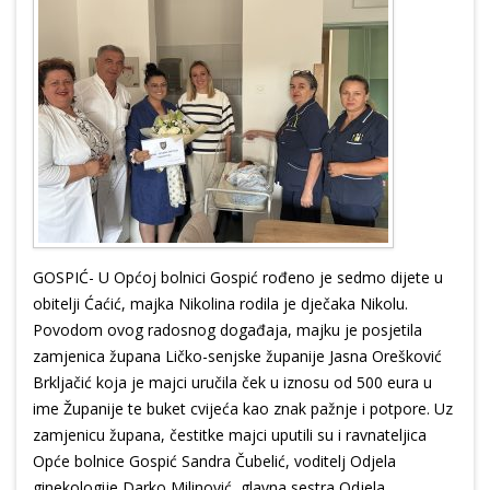
GOSPIĆ- U Općoj bolnici Gospić rođeno je sedmo dijete u
obitelji Ćaćić, majka Nikolina rodila je dječaka Nikolu.
Povodom ovog radosnog događaja, majku je posjetila
zamjenica župana Ličko-senjske županije Jasna Orešković
Brkljačić koja je majci uručila ček u iznosu od 500 eura u
ime Županije te buket cvijeća kao znak pažnje i potpore. Uz
zamjenicu župana, čestitke majci uputili su i ravnateljica
Opće bolnice Gospić Sandra Čubelić, voditelj Odjela
ginekologije Darko Milinović, glavna sestra Odjela