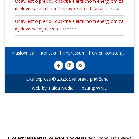
Obavijest o prekidu opskrbe električnom energijom za
dijelove naselja Ličko Petrovo Selo i Rešetar
28.07.2026
Obavijest o prekidu opskrbe električnom energijom za
dijelove naselja Jezerce
28.07.2026
Naslovnica
Kontakt
Impressum
Uvjeti korištenja
Lika express © 2026. Sva prava pridržana.
Web by:
Palea Media
| Hosting:
WMD
Lika express koristi kolačiće (Cookies)
u svrhu poboljšanja Vašeg