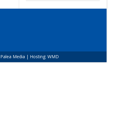
:
Palea Media
| Hosting:
WMD