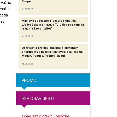
Gospe
e važno
znali su
04.08.2026
opada
m”.
Milinović odgovorio Troskotu i Miletiću:
„Jedva čekam prijavu, a Turudića pozivam da
je uzme kao prioritet”
04.08.2026
Obavijest o prekidu opskrbe električnom
energijom za naselja Rakitovac, Bilaj, Ribnik,
Medak, Papuča, Počitelj, Raduč
03.08.2026
PROMO
HEP OBAVIJESTI
Obavijest o prekidu opskrbe