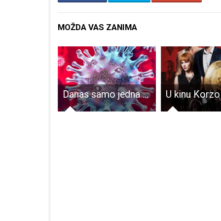
MOŽDA VAS ZANIMA
Rukometaši Gospića s gostovanja iz Crikvenice donijeli bod
Danas samo jedna novooboljela osoba od COVID-19