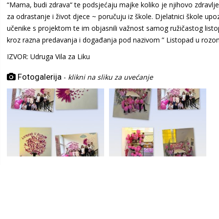
“Mama, budi zdrava“ te podsjećaju majke koliko je njihovo zdravlj
za odrastanje i život djece ~ poručuju iz škole. Djelatnici škole upo
učenike s projektom te im objasnili važnost samog ružičastog list
kroz razna predavanja i događanja pod nazivom ” Listopad u rozo
IZVOR: Udruga Vila za Liku
Fotogalerija
-
klikni na sliku za uvećanje