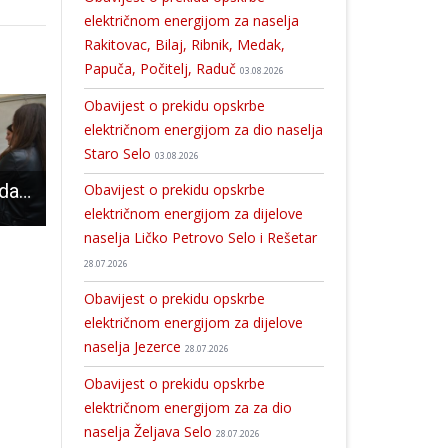
električnom energijom za naselja
Rakitovac, Bilaj, Ribnik, Medak,
Papuča, Počitelj, Raduč
03.08.2026
Obavijest o prekidu opskrbe
električnom energijom za dio naselja
Staro Selo
03.08.2026
U petak 3.listopada u 11 sati kreće Jesen u Lici
Obavijest o prekidu opskrbe
SJAJNA VIJEST: Gospićki rukometaši 2005.godište prvi u ligi Primorsko-goranske županije!!!!
I zgrada bivše zamjenice gradonačelnika leglo je golub
električnom energijom za dijelove
naselja Ličko Petrovo Selo i Rešetar
28.07.2026
Obavijest o prekidu opskrbe
električnom energijom za dijelove
naselja Jezerce
28.07.2026
Obavijest o prekidu opskrbe
električnom energijom za za dio
naselja Željava Selo
28.07.2026