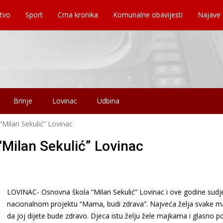
tvo
Sport
Crna kronika
Komunalne obavijesti
Najave
Brinje
Lovinac
Udbina
Milan Sekulić” Lovinac
Milan Sekulić” Lovinac
LOVINAC- Osnovna škola “Milan Sekulić” Lovinac i ove godine sudje
nacionalnom projektu “Mama, budi zdrava”. Najveća želja svake m
da joj dijete bude zdravo. Djeca istu želju žele majkama i glasno p