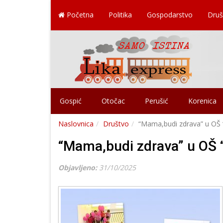
Početna
Politika
Gospodarstvo
Druš
Gospić
Otočac
Perušić
Korenica
Naslovnica
Društvo
“Mama,budi zdrava” u OŠ “
“Mama,budi zdrava” u OŠ “
Objavljeno:
31/10/2025