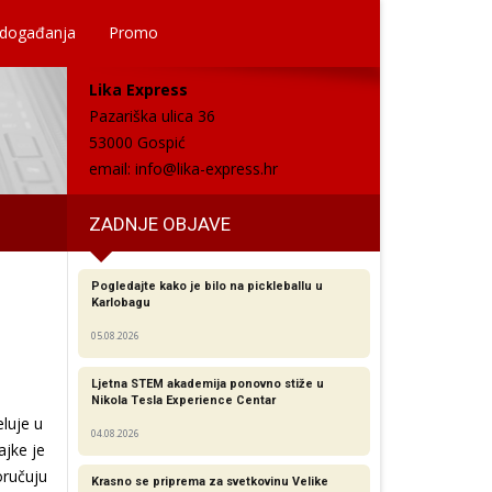
 događanja
Promo
Lika Express
Pazariška ulica 36
53000 Gospić
email:
info@lika-express.hr
ZADNJE OBJAVE
Pogledajte kako je bilo na pickleballu u
Karlobagu
05.08.2026
Ljetna STEM akademija ponovno stiže u
Nikola Tesla Experience Centar
luje u
04.08.2026
ajke je
oručuju
Krasno se priprema za svetkovinu Velike