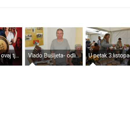
U kinu Korzo ovaj tjedan “Posljednji Srbin u Hrvatskoj”
Vlado Bušljeta- odličan gospićki maketar