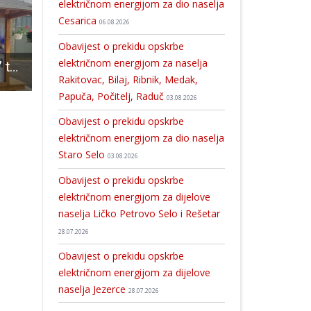
električnom energijom za dio naselja
Cesarica
06.08.2026
Obavijest o prekidu opskrbe
električnom energijom za naselja
Dok neke “velike” turističke zajednice ljenčare, u Perušiću rade punom parom
Ove godine blagdanski program u Gospiću trajat će od 6.do 31.prosinca. Imat ćemo i klizalište!!!
U kinu Korzo ovaj tjedan pogledajt
Rakitovac, Bilaj, Ribnik, Medak,
Papuča, Počitelj, Raduč
03.08.2026
Obavijest o prekidu opskrbe
električnom energijom za dio naselja
Staro Selo
03.08.2026
Obavijest o prekidu opskrbe
električnom energijom za dijelove
naselja Ličko Petrovo Selo i Rešetar
28.07.2026
Obavijest o prekidu opskrbe
električnom energijom za dijelove
naselja Jezerce
28.07.2026