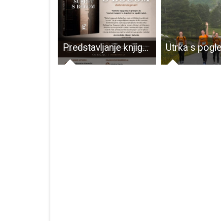
Djevojčice U-15 RK Gospić među elitom ženskog rukometa u Hrvatskoj!!!
Predstavljanje knjige Dragana Purišića “Susret s Bogom” u Otočcu