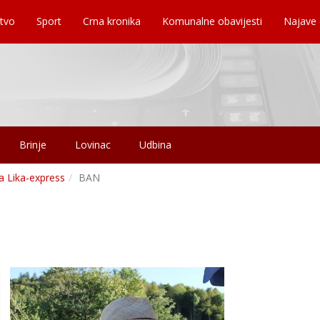
tvo
Sport
Crna kronika
Komunalne obavijesti
Najave
Brinje
Lovinac
Udbina
a Lika-express
BAN