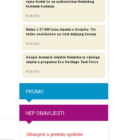
rujnu hodat će sa sudionicima Hrvatskog
festivala hodanja
06.08.2026
Nalaz o 37.000 tona otpada u Gospiću: Tlo
teško onečišćeno uz rizik daljnjeg širenja
06.08.2026
Gospić domaćin mladim Hrvatima iz cijeloga
svijeta u programu Eco Heritage Task Force
06.08.2026
PROMO
HEP OBAVIJESTI
Obavijest o prekidu opskrbe