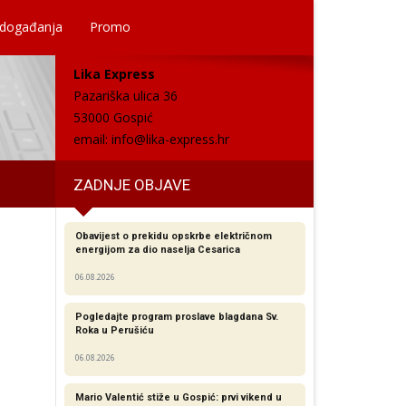
 događanja
Promo
Lika Express
Pazariška ulica 36
53000 Gospić
email:
info@lika-express.hr
ZADNJE OBJAVE
Obavijest o prekidu opskrbe električnom
energijom za dio naselja Cesarica
06.08.2026
Pogledajte program proslave blagdana Sv.
Roka u Perušiću
06.08.2026
Mario Valentić stiže u Gospić: prvi vikend u