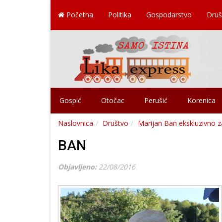
Početna
Politika
Gospodarstvo
Druš
Gospić
Otočac
Perušić
Korenica
Naslovnica
Društvo
Marijan Ban ekskluzivno z
BAN
Objavljeno:
22/08/2016