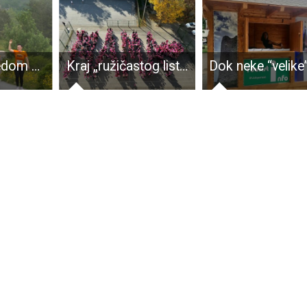
Utrka s pogledom – SKY BOŠT 2024 – održava se 08.06. 2024 a ove godine uključuje i profesionalnu utrku od Karlobaga do Baških Oštarija!
Kraj „ružičastog listopada” u Hrvatskoj donosi zabrinjavajuće podatke – manje od polovice žena vodi dostatnu brigu o zdravlju