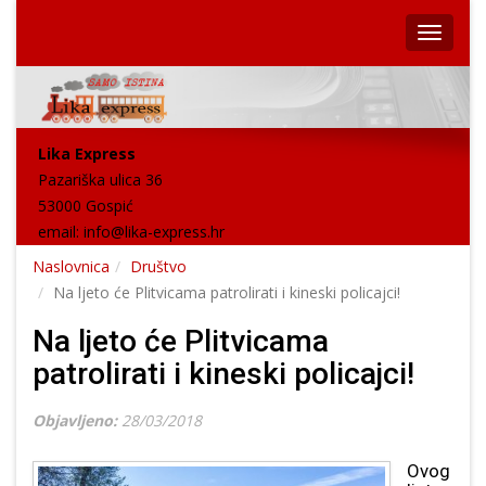
Lika Express
Pazariška ulica 36
53000 Gospić
email:
info@lika-express.hr
Naslovnica
Društvo
Na ljeto će Plitvicama patrolirati i kineski policajci!
Na ljeto će Plitvicama
patrolirati i kineski policajci!
Objavljeno:
28/03/2018
Ovog