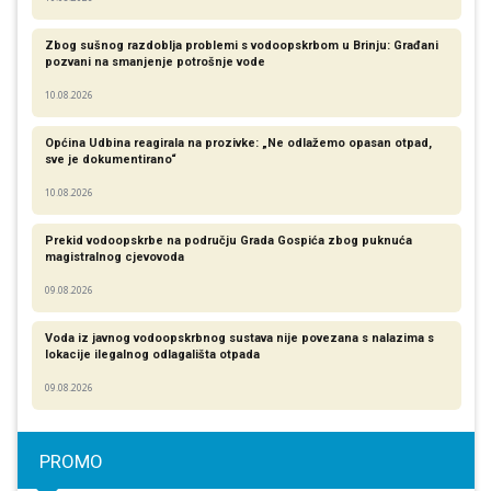
Zbog sušnog razdoblja problemi s vodoopskrbom u Brinju: Građani
pozvani na smanjenje potrošnje vode
10.08.2026
Općina Udbina reagirala na prozivke: „Ne odlažemo opasan otpad,
sve je dokumentirano“
10.08.2026
Prekid vodoopskrbe na području Grada Gospića zbog puknuća
magistralnog cjevovoda
09.08.2026
Voda iz javnog vodoopskrbnog sustava nije povezana s nalazima s
lokacije ilegalnog odlagališta otpada
09.08.2026
PROMO