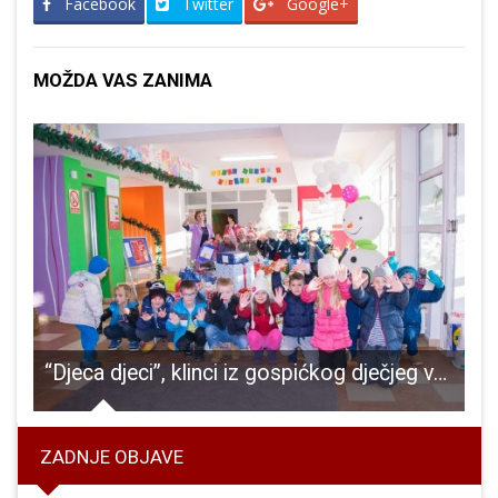
Facebook
Twitter
Google+
MOŽDA VAS ZANIMA
“Djeca djeci”, klinci iz gospićkog dječjeg vrtića skupljali poklone za one koji nemaju
ZADNJE OBJAVE