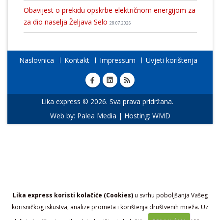
Obavijest o prekidu opskrbe električnom energijom za
za dio naselja Željava Selo
28.07.2026
Naslovnica
Kontakt
Impressum
Uvjeti korištenja
Lika express © 2026. Sva prava pridržana.
Web by:
Palea Media
| Hosting:
WMD
Lika express koristi kolačiće (Cookies)
u svrhu poboljšanja Vašeg
korisničkog iskustva, analize prometa i korištenja društvenih mreža. Uz