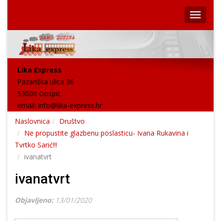
Lika Express
Pazariška ulica 36
53000 Gospić
email:
info@lika-express.hr
Naslovnica
Društvo
Ne propustite glazbenu poslasticu- Ivana Rukavina i
Tvrtko Sarić!!!
ivanatvrt
ivanatvrt
Objavljeno:
13/01/2020