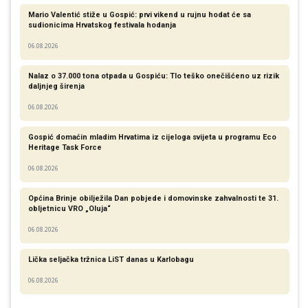
Mario Valentić stiže u Gospić: prvi vikend u rujnu hodat će sa
sudionicima Hrvatskog festivala hodanja
06.08.2026
Nalaz o 37.000 tona otpada u Gospiću: Tlo teško onečišćeno uz rizik
daljnjeg širenja
06.08.2026
Gospić domaćin mladim Hrvatima iz cijeloga svijeta u programu Eco
Heritage Task Force
06.08.2026
Općina Brinje obilježila Dan pobjede i domovinske zahvalnosti te 31.
obljetnicu VRO „Oluja“
06.08.2026
Lička seljačka tržnica LiST danas u Karlobagu
06.08.2026