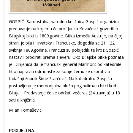
GOSPIĆ- Samostalna narodna knjižnica Gospić organizira
predavanje na kojemu će prof.Jurica Kovačević govoriti o
Bilajskoj bitci iz 1809.godine. Bitka između Austrije, na čijoj
strani je bila i Hrvatska i Francuske, dogodila se 21. i 22.
svibnja 1809.godine. Francuzi su pobijedili, te kroz Gospić
nastavili prodirati prema sjeveru. Oko Bilajske bitke poznata
je i činjenica da je francuski general Marmont od katedrale
htio napraviti odmorište za konje čemu se usprotivio
tadašnji župnik Šime Starčević. Na katedrali u Gospiću
postavljena je memorijalna ploča poginulima u bitci kod
Bilaja. Predavanje će se održati večeras (24.travnja) u 18
sati u knjižnici.
Milan Tomašević
PODIJELI NA: