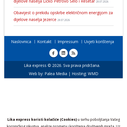
dijelove naselja Ličko Petrovo Selo i Rešetar
28.07.2026
Obavijest o prekidu opskrbe električnom energijom za
dijelove naselja Jezerce
28.07.2026
Naslovnica
Kontakt
Impressum
Uvjeti korištenja
Lika express © 2026. Sva prava pridržana.
Web by:
Palea Media
| Hosting:
WMD
Lika express koristi kolačiće (Cookies)
u svrhu poboljšanja Vašeg
korisničkog iskustva, analize prometa i korištenja društvenih mreža. Uz