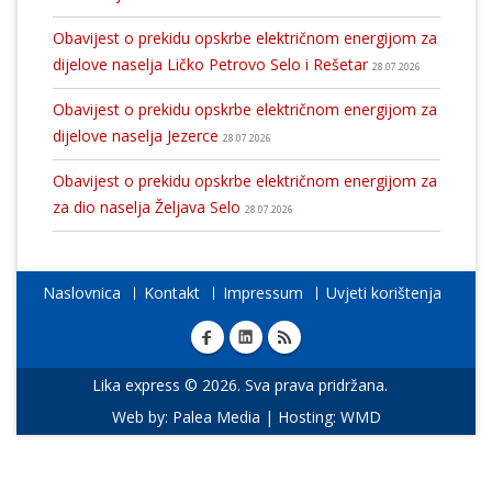
Obavijest o prekidu opskrbe električnom energijom za
dijelove naselja Ličko Petrovo Selo i Rešetar
28.07.2026
Obavijest o prekidu opskrbe električnom energijom za
dijelove naselja Jezerce
28.07.2026
Obavijest o prekidu opskrbe električnom energijom za
za dio naselja Željava Selo
28.07.2026
Naslovnica
Kontakt
Impressum
Uvjeti korištenja
Lika express © 2026. Sva prava pridržana.
Web by:
Palea Media
| Hosting:
WMD