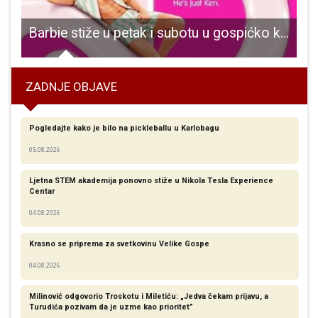
lovoza u 7 sati.
Barbie stiže u petak i subotu u gospićko kino Korzo
ZADNJE OBJAVE
Pogledajte kako je bilo na pickleballu u Karlobagu
05.08.2026
Ljetna STEM akademija ponovno stiže u Nikola Tesla Experience
Centar
04.08.2026
Krasno se priprema za svetkovinu Velike Gospe
04.08.2026
Milinović odgovorio Troskotu i Miletiću: „Jedva čekam prijavu, a
Turudića pozivam da je uzme kao prioritet”