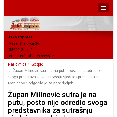
Lika Express
Pazariška ulica 36
53000 Gospić
email:
info@lika-express.hr
Naslovnica
Gospić
Župan Milinović sutra je na putu, pošto nije odredio
svoga predstavnika za sutrašnju sjednicu predsjednica
Marijanović odgodila je za ponedjeljak
Župan Milinović sutra je na
putu, pošto nije odredio svoga
predstavnika za sutrašnju